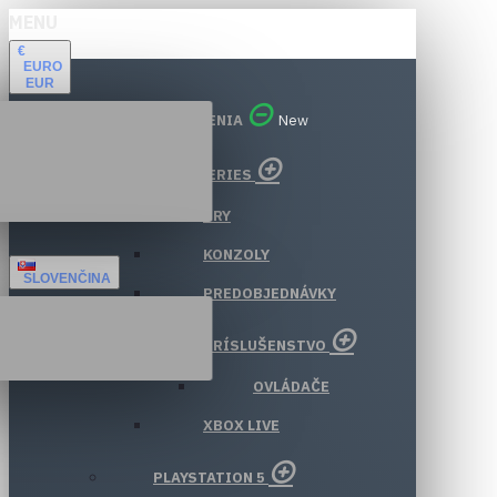
MENU
€
EURO
EUR
VŠETKY ODDELENIA
New
XBOX SERIES
HRY
KONZOLY
SLOVENČINA
PREDOBJEDNÁVKY
PRÍSLUŠENSTVO
OVLÁDAČE
XBOX LIVE
PLAYSTATION 5