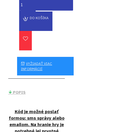
DO KOŠÍKA
VYŽIADAŤ VIAC
INFORMÁCIÍ
POPIS
Kód je možné poslať
formou: sms správy alebo
emailom. Na hranie hry je
potrebné jej prvotné