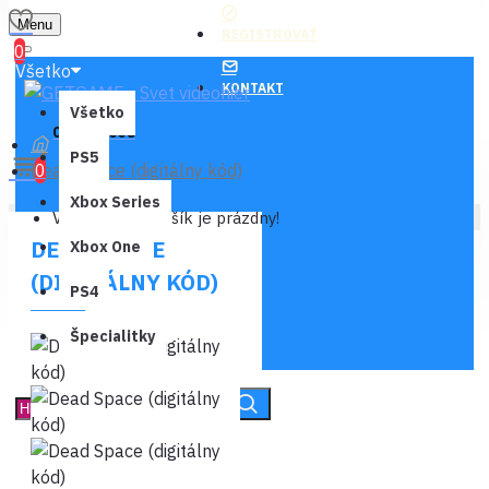
Menu
REGISTROVAŤ
0
Všetko
KONTAKT
Všetko
0 ks - 0,00€
PS5
Dead Space (digitálny kód)
0
Xbox Series
Váš nákupný košík je prázdny!
DEAD SPACE
Xbox One
(DIGITÁLNY KÓD)
PS4
Špecialitky