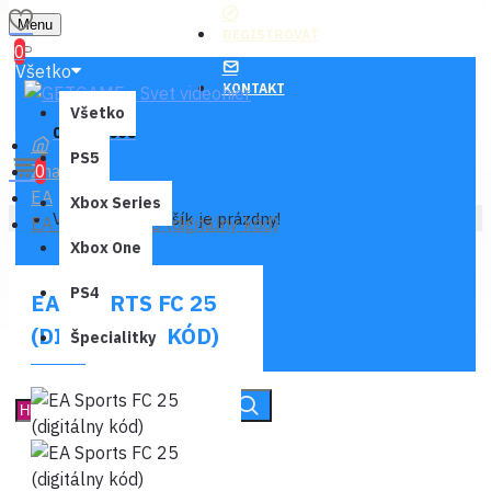
Menu
REGISTROVAŤ
0
Všetko
KONTAKT
Všetko
0 ks - 0,00€
PS5
Značka
0
EA
Xbox Series
Váš nákupný košík je prázdny!
EA Sports FC 25 (digitálny kód)
Xbox One
PS4
EA SPORTS FC 25
(DIGITÁLNY KÓD)
Špecialitky