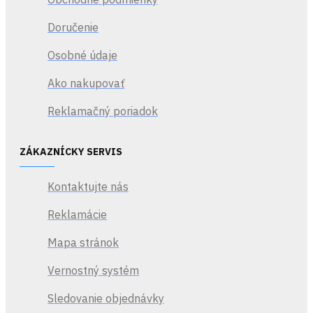
futbalistiek
Doručenie
prostredníctvom
úplne nových
Osobné údaje
hráčskych rolí. FC IQ
zavádza systémy
Ako nakupovať
využívané najlepšími
Reklamačný poriadok
futbalovými
stratégmi a
modernizuje
ZÁKAZNÍCKY SERVIS
futbalové IQ
každého hráča a
Kontaktujte nás
hráčky na ihrisku,
Reklamácie
takže celý tvoj tím
bude myslieť a
Mapa stránok
správať sa viac ako
skutoční
Vernostný systém
profesionáli.
Sledovanie objednávky
Prepracovanie