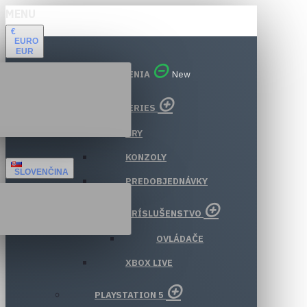
MENU
€
EURO
EUR
VŠETKY ODDELENIA
New
XBOX SERIES
HRY
KONZOLY
SLOVENČINA
PREDOBJEDNÁVKY
PRÍSLUŠENSTVO
OVLÁDAČE
XBOX LIVE
PLAYSTATION 5