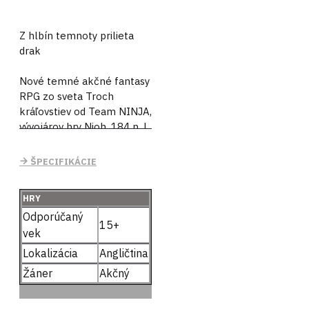
Z hlbín temnoty prilieta
drak
Nové temné akčné fantasy
RPG zo sveta Troch
kráľovstiev od Team NINJA,
vývojárov hry Nioh. 184 n. l,
Čína za neskoré dynastie
Chan. Zemou zmieta chaos
ŠPECIFIKÁCIE
a skaza. Cisárska dynastia,
ktorá prosperovala
HRY
niekoľko rokov, je teraz na
Odporúčaný
pokraji kolapsu.
15+
vek
Wo Long: Fallen Dynasty je
Lokalizácia
Angličtina
dramatický akčný príbeh o
Žáner
Akčný
bezmennom vojakovi
domobrany, ktorý bojuje o
prežitie v temnej fantasy