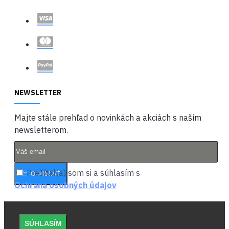
NEWSLETTER
Majte stále prehľad o novinkách a akciách s naším
newsletterom.
Prečítal(a) som si a súhlasím s
ODOSLAŤ
Ochrana osobných údajov
SÚHLASÍM