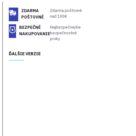
verzii neskorej dynastie
ZDARMA
Zdarma poštovné
Chan, kedy démoni sužujú
nad 100€
POŠTOVNÉ
Tri kráľovstvo. Hráči musia
bojovať proti smrtonosným
BEZPEČNÉ
Najbezpečnejšie
tvorom a nepriateľským
bezpečnostné
NAKUPOVANIE
vojakom pomocou mečov
prvky
na základe čínskeho
bojového umenia a napriek
ĎALŠIE VERZIE
šanciam sa pokúsiť v sebe
prebudiť skutočnú moc.
Wo Long odkazuje na
skrytého draka a taktiež na
veľkolepého hrdinu či
človeka, ktorý ešte nie je
známy. Toto je príbeh
dôstojníkov, z ktorých sa
neskôr stanú hrdinovia
počas obdobia svojej
„neznámosti“, a zároveň
príbeh o vzostupe