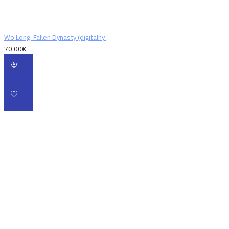
Šermiari zdatní v
čínskom bojovom
umení, preslávení
Wo Long: Fallen Dynasty (digitálny kód)
nemilosrdnými
70,00€
údermi, ktoré
dokážu zmeniť
priebeh bitky počas
jediného okamihu,
ladne určujú tempo
vďaka striedaniu
útočných a
obranných
manévrov.
Zdolávajte súpera
sériou silných útokov
v intenzívnych a
krvavých bitkách a
zároveň sa učte