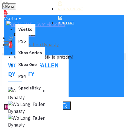
Menu
REGISTROVAŤ
0
Všetko
KONTAKT
Všetko
0 ks - 0,00€
PS5
Wo Long: Fallen Dynasty
0
Xbox Series
Váš nákupný košík je prázdny!
WO LONG: FALLEN
Xbox One
DYNASTY
PS4
Špecialitky