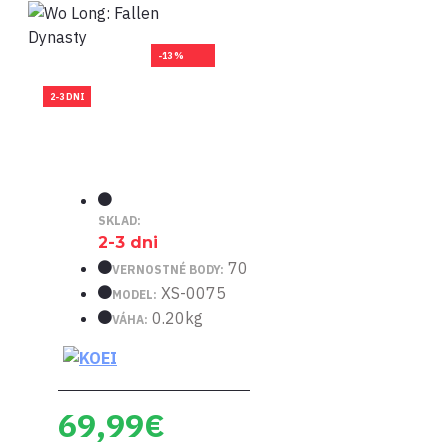
-13 %
2-3 DNI
SKLAD:
2-3 dni
70
VERNOSTNÉ BODY:
XS-0075
MODEL:
0.20kg
VÁHA:
69,99€