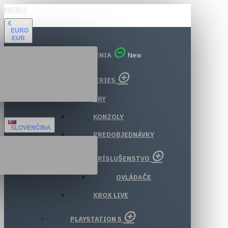
MENU
€
EURO
EUR
VŠETKY ODDELENIA
New
XBOX SERIES
HRY
KONZOLY
SLOVENČINA
PREDOBJEDNÁVKY
PRÍSLUŠENSTVO
OVLÁDAČE
XBOX LIVE
PLAYSTATION 5