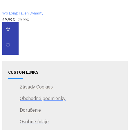
presnosť a
schopnosti
Wo Long: Fallen Dynasty
nevyhnutné na to,
69,99€
79,99€
aby ste sa mohli stať
skutočným
majstrom meča.
CUSTOM LINKS
Zásady Cookies
Obchodné podmienky
Doručenie
Osobné údaje