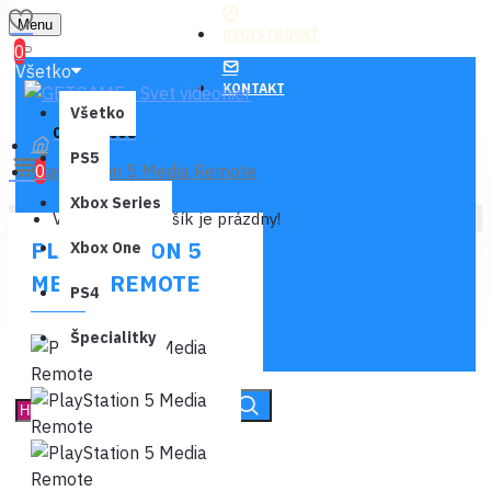
Menu
REGISTROVAŤ
0
Všetko
KONTAKT
Všetko
0 ks - 0,00€
PS5
PlayStation 5 Media Remote
0
Xbox Series
Váš nákupný košík je prázdny!
PLAYSTATION 5
Xbox One
MEDIA REMOTE
PS4
Špecialitky