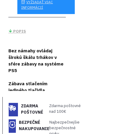
VYŽIADAŤ VIAC
INFORMÁCIÍ
POPIS
Bez námahy ovládaj
širokú škálu trhákov v
sfére zábavy na systéme
PS5
Zábava stlačením
jediného tlačidla
Pohodlne naviguj zábavou
na konzole PlayStation 5
ZDARMA
Zdarma poštovné
pomocou intuitívnych
nad 100€
POŠTOVNÉ
ovládacích prvkov na médiá
BEZPEČNÉ
Najbezpečnejšie
a televízor.
bezpečnostné
NAKUPOVANIE
prvky