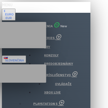
MENU
€
EURO
EUR
VŠETKY ODDELENIA
New
XBOX SERIES
HRY
KONZOLY
SLOVENČINA
PREDOBJEDNÁVKY
PRÍSLUŠENSTVO
OVLÁDAČE
XBOX LIVE
PLAYSTATION 5