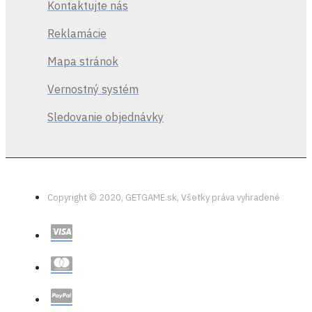
ovládača.
Kontaktujte nás
Nastavenia TV -
Reklamácie
Uprav nastavenie
hlasitosti a výkonu
Mapa stránok
kompatibilných
televízorov
Vernostný systém
pomocou
Sledovanie objednávky
vstavaného IR
vysielača.
Copyright © 2020, GETGAME.sk, Všetky práva vyhradené