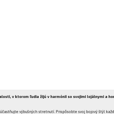
osti, v ktorom ľudia žijú v harmónii so svojimi lojálnymi a ho
častňujte výbušných stretnutí. Prispôsobte svoj bojový štýl ka