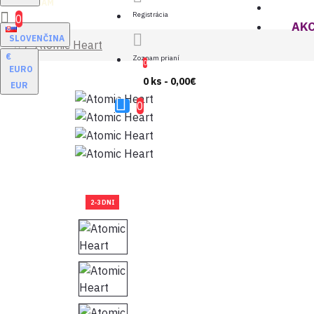
NÁM
Všetky 
Registrácia
0
AKC
SLOVENČINA
Atomic Heart
€
Zoznam prianí
0
EURO
0 ks - 0,00€
EUR
0
2-3 DNI