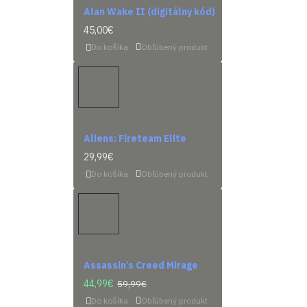
Alan Wake II (digitálny kód)
45,00€
Do košíka
Obľúbený produkt
Aliens: Fireteam Elite
29,99€
Do košíka
Obľúbený produkt
Assassin’s Creed Mirage
44,99€
59,99€
Do košíka
Obľúbený produkt