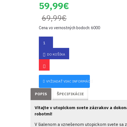
59,99€
69,99€
Cena vo vernostných bodoch: 6000
DO KOŠÍKA
VYŽIADAŤ VIAC INFORMÁCIÍ
POPIS
ŠPECIFIKÁCIE
Vitajte v utopickom svete zázrakov a dokonal
robotmi!
V šialenom a vznešenom utopickom svete sa zú