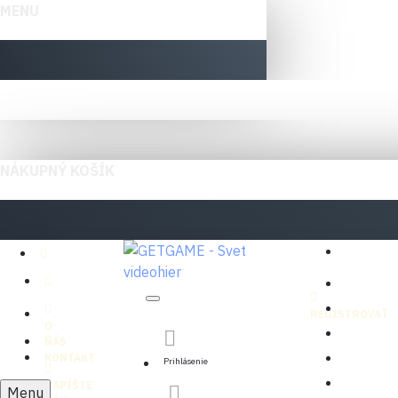
MENU
NÁKUPNÝ KOŠÍK
Menu
XBO
PLA
REGISTROVAŤ
O
XBO
NÁS
PLA
KONTAKT
Prihlásenie
ŠPE
NAPÍŠTE
Menu