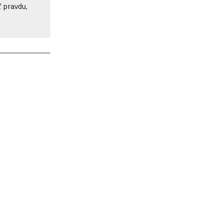
ť pravdu,
 systému
tantných
n vy ich
cká
h
droje,