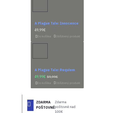
A Plague Tale: Innocence
49,99€
Do košíka
Obľúbený produkt
A Plague Tale: Requiem
49,99€
59,99€
Do košíka
Obľúbený produkt
ZDARMA
Zdarma
poštovné nad
POŠTOVNÉ
100€