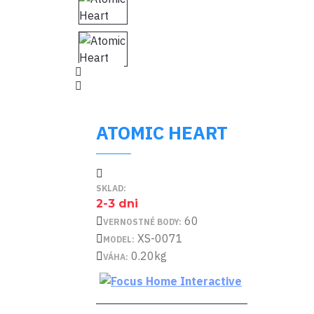
ATOMIC HEART
SKLAD:
2-3 dni
60
VERNOSTNÉ BODY:
XS-0071
MODEL:
0.20kg
VÁHA: