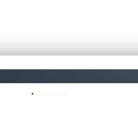
PRIHLÁSIŤ SA
X SERIES
YSTATION 5
X ONE
YSTATION 4
CIALITKY