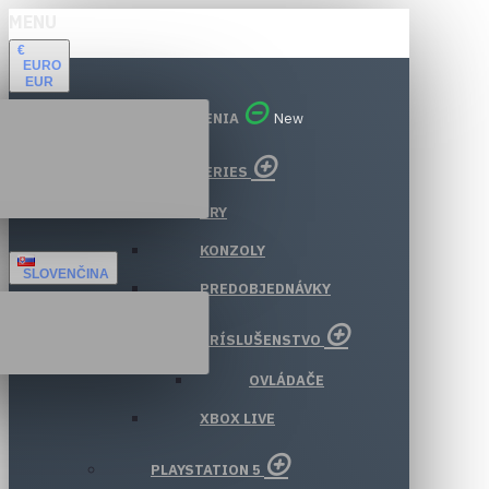
MENU
€
EURO
EUR
VŠETKY ODDELENIA
New
XBOX SERIES
HRY
KONZOLY
SLOVENČINA
PREDOBJEDNÁVKY
PRÍSLUŠENSTVO
OVLÁDAČE
XBOX LIVE
PLAYSTATION 5