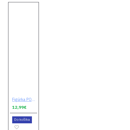
Figúrka POP! Fortnite - Moonwalker
12,99€
Do košíka