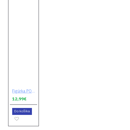
Figúrka POP! Fortnite - High Rise Assault Trooper
12,99€
Do košíka