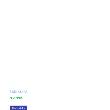
Figúrka POP! Fortnite - Tower Recon Specialist
12,99€
Do košíka