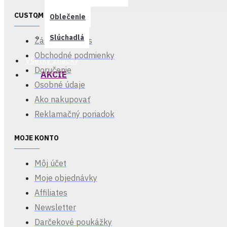
Namco
CUSTOM LINKS
Oblečenie
Bandai
2k Games
Predob
Slúchadlá
Zásady Cookies
KATEGÓRIE
Obchodné podmienky
Všetky značky
Doručenie
AKCIE
Osobné údaje
Ako nakupovať
Reklamačný poriadok
Prísl
MOJE KONTO
Môj účet
Moje objednávky
Affiliates
Newsletter
Ko
Darčekové poukážky