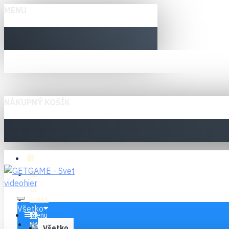
MENU
NÁKUPNÝ KOŠÍK
O NÁS
Všetko
Menu
NAPÍŠTE NÁM
Všetko