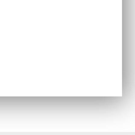
nzoly
jednávky
Hry
ušenstvo
nzoly