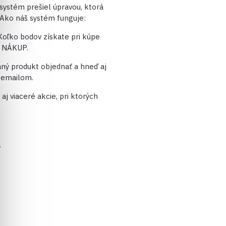
systém prešiel úpravou, ktorá
 Ako náš systém funguje:
oľko bodov získate pri kúpe
A NÁKUP.
aný produkt objednať a hneď aj
 emailom.
j viaceré akcie, pri ktorých
.