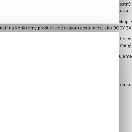
a Vaše neustále objednávky a kladné hodnotenia. Náš vernostný 
bjednávkami nepkrekročili v minulom systéme stanovené hranice.
e VERNOSTNÉ BODY, ktoré môžete upatniť na svoj ďalší nákup. K
iknutí na konkrétny produkt pod údajom dostupnosť ako BODY Z
lení (prebratie zásielky na pošte, zaplatenie atď) nestačí len d
 sa body nepripočítajú. O pripočítaní bodov budete upovedomený
možné kombinovať aj s inými akciami (napr. kupónmi). Plánujeme a
ískať dvojnásobný počet bodov za kúpu produktu.
dy je možné použiť na akýkoľvek výrobok na stránke.
nášho vernostného systému,
musíte
byť zaregistrovaný na stránke
 nový systém osloví a budete ho využívať v plnej miere.
Vás getGAME.sk tím
ernostný systém