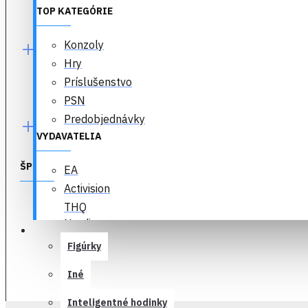
Ko
KATEGÓRIE
TOP KATEGÓRIE
Konzoly
Hry
Príslušenstvo
PSN
Predob
Predobjednávky
VYDAVATELIA
ŠPECIÁLNE PONUKY
EA
Activision
THQ
Nordic
ŠPECIALITKY
Prísl
Ko
Ubisoft
Figúrky
SquareEnix
Iné
Capcom
SEGA
Inteligentné hodinky