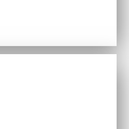
Hry
nzoly