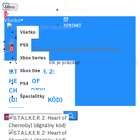
Menu
REGISTROVAŤ
0
Všetko
KONTAKT
Všetko
0 ks - 0,00€
PS5
S.T.A.L.K.E.R. 2: Heart of Chernobyl (digitálny kód)
0
Xbox Series
Váš nákupný košík je prázdny!
S.T.A.L.K.E.R. 2:
Xbox One
HEART OF
PS4
CHERNOBYL
Špecialitky
(DIGITÁLNY KÓD)