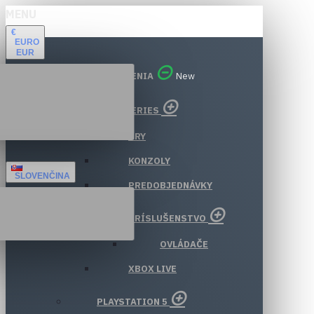
MENU
€
EURO
EUR
VŠETKY ODDELENIA
New
XBOX SERIES
HRY
KONZOLY
SLOVENČINA
PREDOBJEDNÁVKY
PRÍSLUŠENSTVO
OVLÁDAČE
XBOX LIVE
PLAYSTATION 5