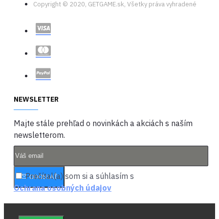
Copyright © 2020, GETGAME.sk, Všetky práva vyhradené
NEWSLETTER
Majte stále prehľad o novinkách a akciách s naším
newsletterom.
Prečítal(a) som si a súhlasím s
ODOSLAŤ
Ochrana osobných údajov