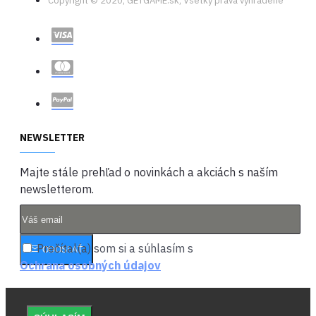
Copyright © 2020, GETGAME.sk, Všetky práva vyhradené
NEWSLETTER
Majte stále prehľad o novinkách a akciách s naším
newsletterom.
Prečítal(a) som si a súhlasím s
ODOSLAŤ
Ochrana osobných údajov