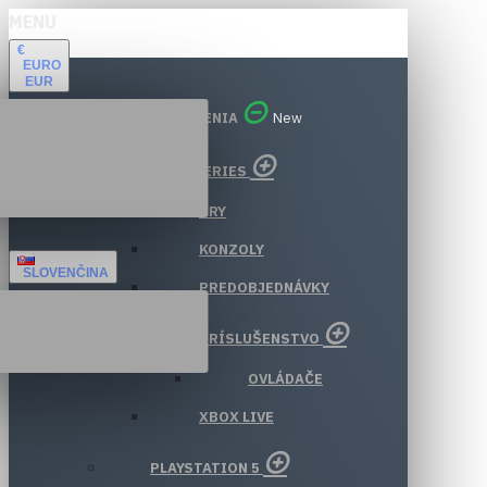
MENU
€
EURO
EUR
VŠETKY ODDELENIA
New
XBOX SERIES
HRY
KONZOLY
SLOVENČINA
PREDOBJEDNÁVKY
PRÍSLUŠENSTVO
OVLÁDAČE
XBOX LIVE
PLAYSTATION 5