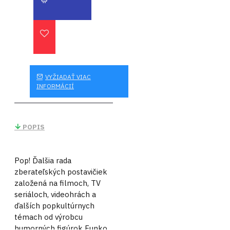
VYŽIADAŤ VIAC
INFORMÁCIÍ
POPIS
Pop! Ďalšia rada
zberateľských postavičiek
založená na filmoch, TV
seriáloch, videohrách a
ďalších popkultúrnych
témach od výrobcu
humorných figúrok Funko.