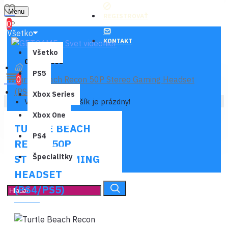
Menu
REGISTROVAŤ
0
Všetko
KONTAKT
Všetko
0 ks - 0,00€
PS5
Turtle Beach Recon 50P Stereo Gaming Headset
0
(PS4/PS5)
Xbox Series
Váš nákupný košík je prázdny!
Xbox One
TURTLE BEACH
PS4
RECON 50P
STEREO GAMING
Špecialitky
HEADSET
(PS4/PS5)