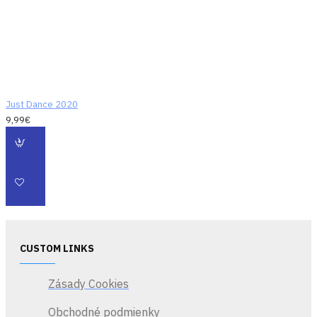
Veľkosť
40mm
50mm
repoduktorov
Just Dance 2020
9,99€
CUSTOM LINKS
Zásady Cookies
Obchodné podmienky