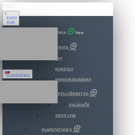
MENU
€
EURO
EUR
VŠETKY ODDELENIA
New
XBOX SERIES
HRY
KONZOLY
SLOVENČINA
PREDOBJEDNÁVKY
PRÍSLUŠENSTVO
OVLÁDAČE
XBOX LIVE
PLAYSTATION 5