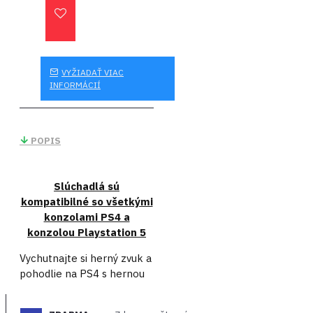
VYŽIADAŤ VIAC
INFORMÁCIÍ
POPIS
Slúchadlá sú
kompatibilné so všetkými
konzolami PS4 a
konzolou Playstation 5
Vychutnajte si herný zvuk a
pohodlie na PS4 s hernou
náhlavnou súpravou Turtle
Beach Recon 50P s