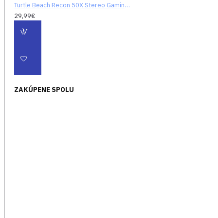
výkonnými 40 mm
Turtle Beach Recon 50X Stereo Gaming Headset (Xbox One/Xbox Series)
reproduktormi na
29,99€
slúchadlách
Vysoká citlivosť
mikrofónu
- Používajte
nastaviteľný
mikrofón s vysokou
ZAKÚPENE SPOLU
citlivosťou na hranie
a on-line rozhovor a
potom ho odstráňte
pri sledovaní filmov
alebo počúvaní
hudby
Audio Nastavenia
-
Nezávislé
nastavanie hlasitosti
zvuku z hry a
vypnutie Vášho