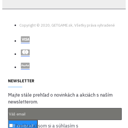
Copyright © 2020, GETGAME.sk, Všetky práva vyhradené
NEWSLETTER
Majte stále prehľad o novinkách a akciách s naším
newsletterom.
Prečítal(a) som si a súhlasím s
ODOSLAŤ