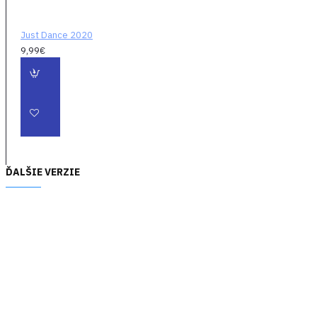
mikrofónu
Lightweight &
Just Dance 2020
Comfortable
9,99€
- Hrajte celé hodiny
(alebo dni) v úplnom
pohodlí
Multiplatformové
využiie
- Recon 50P
pracuje skvele s
ovládačmi PS4 Pro,
ĎALŠIE VERZIE
PS4, PS5 a
ovládačmi Xbox One
/ Xbox Series s
konektorom 3,5 mm,
PC, Mac a mobilnými
/ tabletovými
zariadeniami s 3,5
mm pripojením