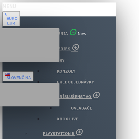
MENU
€
EURO
EUR
VŠETKY ODDELENIA
New
XBOX SERIES
HRY
KONZOLY
SLOVENČINA
PREDOBJEDNÁVKY
PRÍSLUŠENSTVO
OVLÁDAČE
XBOX LIVE
PLAYSTATION 5