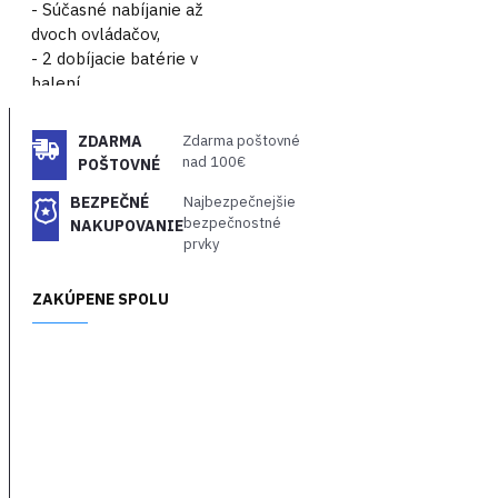
- Súčasné nabíjanie až
dvoch ovládačov,
- 2 dobíjacie batérie v
balení,
- AC adaptér v balení.
ZDARMA
Zdarma poštovné
nad 100€
POŠTOVNÉ
BEZPEČNÉ
Najbezpečnejšie
bezpečnostné
NAKUPOVANIE
prvky
ZAKÚPENE SPOLU