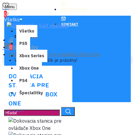
Menu
REGISTROVAŤ
0
Všetko
KONTAKT
Všetko
0 ks - 0,00€
PS5
Príslušenstvo
0
Dokovacia stanica pre ovládače Xbox One
Xbox Series
Váš nákupný košík je prázdny!
Xbox One
DOKOVACIA
PS4
STANICA PRE
OVLÁDAČE XBOX
Špecialitky
ONE