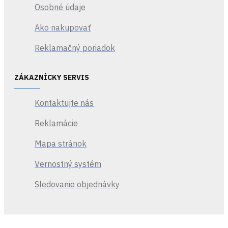
Osobné údaje
Anderson a Wake sú dvaja
hrdinovia na dvoch zúfalých
Ako nakupovať
cestách v dvoch odlišných
Reklamačný poriadok
realitách, ktoré sú v srdci
prepojené spôsobmi,
ktorým ani jeden z nich
ZÁKAZNÍCKY SERVIS
nerozumie: navzájom sa
odrážajú, ozývajú sa a
Kontaktujte nás
ovplyvňujú svety okolo
seba.
Reklamácie
Nadprirodzená temnota,
Mapa stránok
poháňaná hororovým
príbehom, napadne Bright
Vernostný systém
Falls, korumpuje miestnych
obyvateľov a ohrozuje
Sledovanie objednávky
blízkych Andersona aj
Wakea. Svetlo je ich zbraň
– a bezpečný prístav –
proti temnote, ktorej čelia.