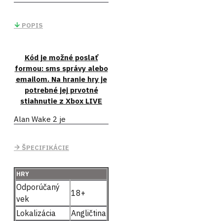
POPIS
Kód je možné poslať
formou: sms správy alebo
emailom. Na hranie hry je
potrebné jej prvotné
stiahnutie z Xbox LIVE
Alan Wake 2 je
nominovaný na HRU ROKA
na The Game Awards 2023.
ŠPECIFIKÁCIE
Séria rituálnych vrážd
ohrozuje Bright Falls,
HRY
malomestskú komunitu
Odporúčaný
obklopenú divočinou
18+
vek
severozápadného Pacifiku.
Lokalizácia
Angličtina
Saga Anderson, dokonalá