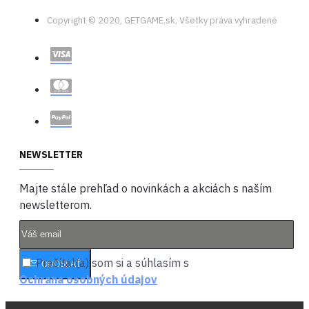
Uväznení v zlovestnom
Copyright © 2020, GETGAME.sk, Všetky práva vyhradené
hororovom príbehu, kde sú
len obete a príšery, môžu
sa stať hrdinami, akými
musia byť?
Špecifikácie hry:
Vyriešte smrteľnú
záhadu
NEWSLETTER
To, čo sa začína
vyšetrovaním vraždy
Majte stále prehľad o novinkách a akciách s naším
v malom meste, sa
newsletterom.
rýchlo zvrtne na
cestu nočnou morou.
Odhaľte zdroj
nadprirodzenej
Prečítal(a) som si a súhlasím s
ODOSLAŤ
temnoty v tomto
Ochrana osobných údajov
psychologickom