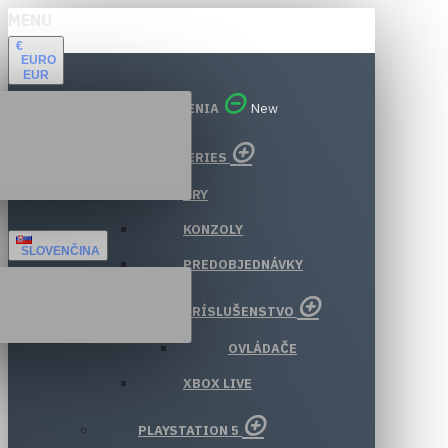
MENU
€
EURO
EUR
VŠETKY ODDELENIA
New
XBOX SERIES
HRY
KONZOLY
SLOVENČINA
PREDOBJEDNÁVKY
PRÍSLUŠENSTVO
OVLÁDAČE
XBOX LIVE
PLAYSTATION 5