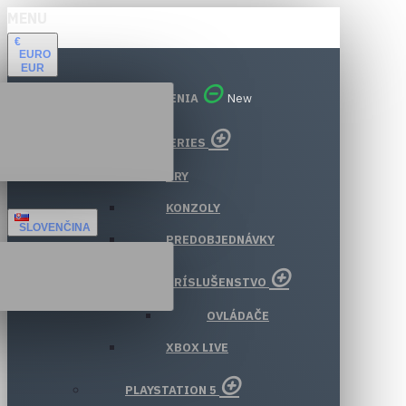
MENU
€
EURO
EUR
VŠETKY ODDELENIA
New
XBOX SERIES
HRY
KONZOLY
SLOVENČINA
PREDOBJEDNÁVKY
PRÍSLUŠENSTVO
OVLÁDAČE
XBOX LIVE
PLAYSTATION 5