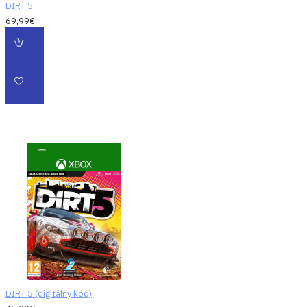
terénneho
DIRT 5
69,99€
pretekania. Užívajte
si sponzorstvo a
jedinečné odmeny,
dobývajte všetky
možné lokácie a
stretnite sa s tvrdou
konkurenciou v tej
doteraz najväčšej
kariére.
Súťažte alebo
spolupracujte v
teréne - Lokálne
rozdelená
obrazovka až pre
štyroch hráčov v
offline režimoch
vrátane kariéry robí
DIRT 5 (digitálny kód)
z DIRT 5 dokonalú