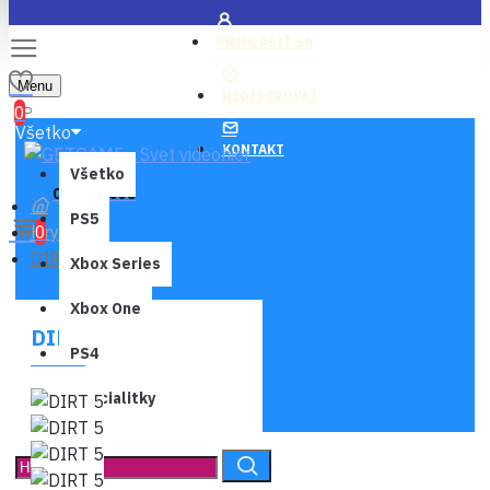
PRIHLÁSIŤ SA
Menu
REGISTROVAŤ
0
Všetko
KONTAKT
Všetko
0 ks - 0,00€
PS5
Hry
0
DIRT 5
Xbox Series
Xbox One
DIRT 5
PS4
Špecialitky