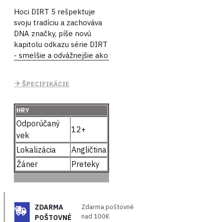
Hoci DIRT 5 rešpektuje
svoju tradíciu a zachováva
DNA značky, píše novú
kapitolu odkazu série DIRT
- smelšie a odvážnejšie ako
kedykoľvek predtým.
Vďaka novým funkciám,
ŠPECIFIKÁCIE
novým inováciám a
sviežemu prístupu
predstavuje DIRT 5
HRY
stredobod terénneho
Odporúčaný
12+
pretekania, štýlu a kultúry,
vek
kde môžete neustále
Lokalizácia
Angličtina
prežívať rad úžasných
Žáner
Preteky
okamihov.
Špecifikácie hry:
Kliesni si cestu po
ZDARMA
Zdarma poštovné
celom svete -
nad 100€
POŠTOVNÉ