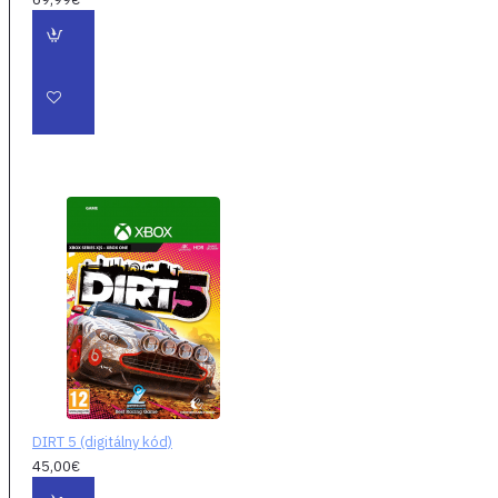
Nórsku - hra vám
zakaždým ponúkne
nové zážitky, ktoré
môžete objavovať.
Posúvajte hranice
vďaka neuveriteľným
autám - Sadnite si za
volant rozmanitej a
zaujímavej súpisky
áut. Dobývajte ten
najdrsnejší terén
vďaka húževnatým
strojom, vydajte sa v
ikonických
pretekárskych
autách na nové
DIRT 5 (digitálny kód)
miesta alebo si užite
45,00€
brzdový výkon 900