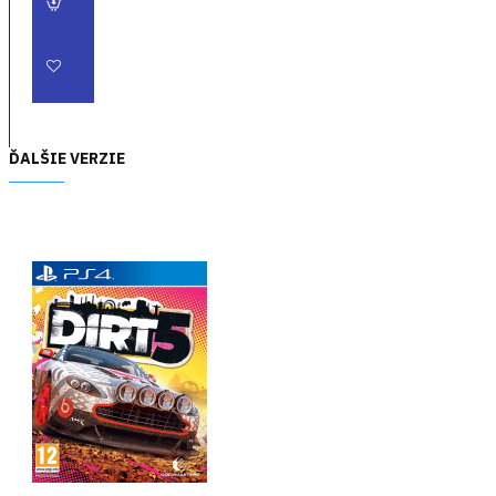
koní. Dokonalú
terénnu garáž
dopĺňajú rallycross,
GT, trofejné ťahače a
výkonné buginy.
Užite si slávu v rámci
ĎALŠIE VERZIE
hviezdnej kariéry -
Príbehovým
režimom kariéry v
DIRT 5 vás budú
sprevádzať svetovo
uznávaní herci Troy
Baker a Nolan
North. Celý svet vás
bude sledovať, ako
sa z vás pod
vedením ikony stane
nová hviezda
vylepšeného sveta