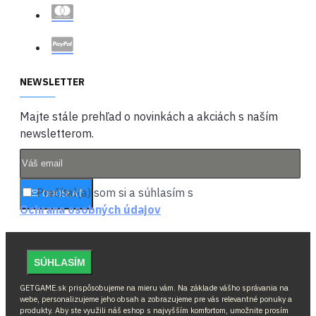
NEWSLETTER
Majte stále prehľad o novinkách a akciách s naším
newsletterom.
Prečítal(a) som si a súhlasím s
ODOSLAŤ
Ochrana osobných údajov
SÚHLASÍM
GETGAME.sk prispôsobujeme na mieru vám. Na základe vášho správania na
webe, personalizujeme jeho obsah a zobrazujeme pre vás relevantné ponuky a
produkty. Aby ste využili náš eshop s najvyšším komfortom, umožnite prosím