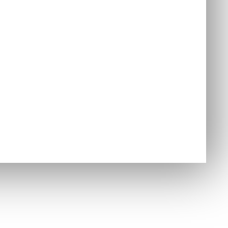
nzoly
jednávky
Hry
ušenstvo
nzoly