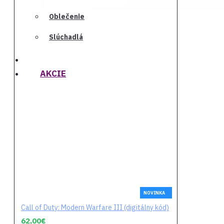
Namco
Oblečenie
Bandai
2k Games
Predob
Slúchadlá
KATEGÓRIE
Všetky značky
AKCIE
Prísl
NOVINKA
Call of Duty: Modern Warfare III (digitálny kód)
Ko
62,00€