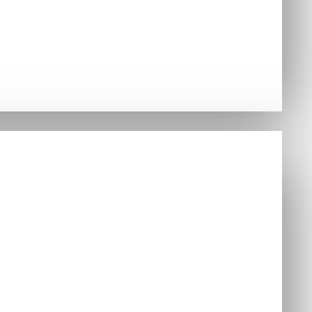
Hry
nzoly