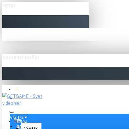
MENU
NÁKUPNÝ KOŠÍK
O NÁS
Všetko
Menu
NAPÍŠTE NÁM
Všetko