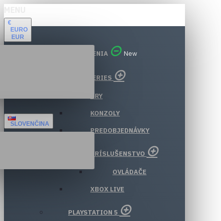
MENU
€
EURO
EUR
VŠETKY ODDELENIA
New
XBOX SERIES
HRY
KONZOLY
SLOVENČINA
PREDOBJEDNÁVKY
PRÍSLUŠENSTVO
OVLÁDAČE
XBOX LIVE
PLAYSTATION 5