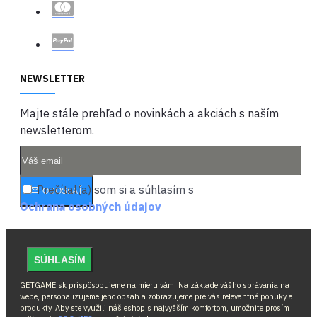
NEWSLETTER
Majte stále prehľad o novinkách a akciách s naším
newsletterom.
Prečítal(a) som si a súhlasím s
ODOSLAŤ
Ochrana osobných údajov
SÚHLASÍM
GETGAME.sk prispôsobujeme na mieru vám. Na základe vášho správania na
webe, personalizujeme jeho obsah a zobrazujeme pre vás relevantné ponuky a
produkty. Aby ste využili náš eshop s najvyšším komfortom, umožnite prosím