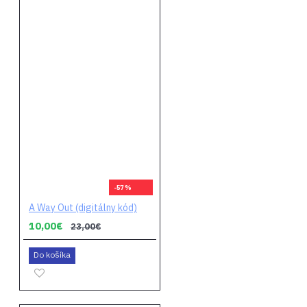
-57 %
A Way Out (digitálny kód)
10,00€
23,00€
Do košíka