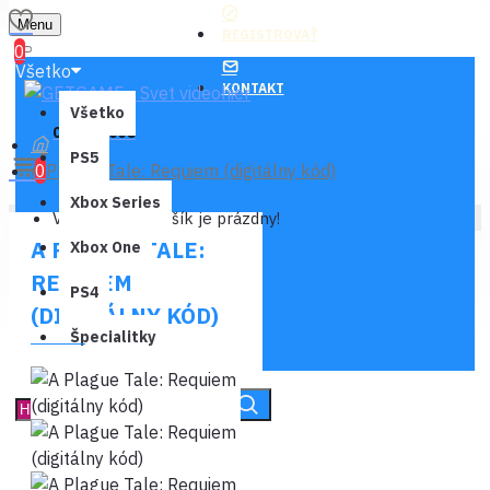
Menu
REGISTROVAŤ
0
Všetko
KONTAKT
Všetko
0 ks - 0,00€
PS5
A Plague Tale: Requiem (digitálny kód)
0
Xbox Series
Váš nákupný košík je prázdny!
A PLAGUE TALE:
Xbox One
REQUIEM
PS4
(DIGITÁLNY KÓD)
Špecialitky