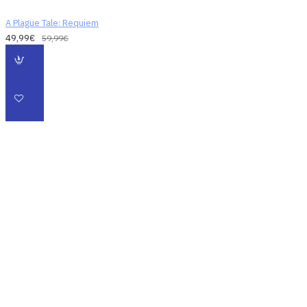
A Plague Tale: Requiem
49,99€
59,99€