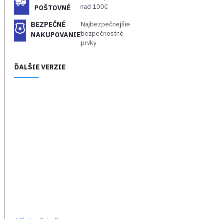
kontrolu.
nad 100€
POŠTOVNÉ
Lenže keď sa Hugove
BEZPEČNÉ
Najbezpečnejšie
schopnosti opäť prebudia,
bezpečnostné
NAKUPOVANIE
smrť a skaza sa vrátia v
prvky
podobe žravých potkanov.
Súrodenci sú opäť donútení
ĎALŠIE VERZIE
vydať sa na útek a vkladajú
nádej do zasľúbeného
ostrova, kde možno nájdu
kľúč k Hugovej záchrane.
Objavte cenu za záchranu
svojich milovaných počas
zúfalého boja o prežitie.
Útočte z tieňov či
rozpútajte peklo,
prekonajte súpera i výzvy
pomocou celého radu
zbraní, nástrojov a
nadpozemských síl.