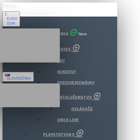
MENU
€
EURO
EUR
VŠETKY ODDELENIA
New
XBOX SERIES
HRY
KONZOLY
SLOVENČINA
PREDOBJEDNÁVKY
PRÍSLUŠENSTVO
OVLÁDAČE
XBOX LIVE
PLAYSTATION 5