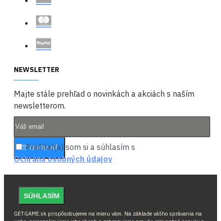
NEWSLETTER
Majte stále prehľad o novinkách a akciách s naším
newsletterom.
Prečítal(a) som si a súhlasím s
ODOSLAŤ
Ochrana osobných údajov
SÚHLASÍM
GETGAME.sk prispôsobujeme na mieru vám. Na základe vášho správania na