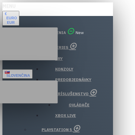
MENU
€
EURO
EUR
VŠETKY ODDELENIA
New
XBOX SERIES
HRY
KONZOLY
SLOVENČINA
PREDOBJEDNÁVKY
PRÍSLUŠENSTVO
OVLÁDAČE
XBOX LIVE
PLAYSTATION 5