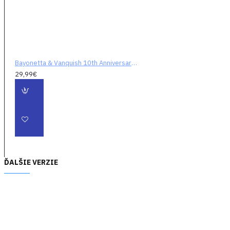
vesmíru, aby zabránil
upraženiu New Yorku
obrovským laserovým
delom, poletujúcim nad
planétou. Na orbit vyletí v
skupine s malým tímom
Bayonetta & Vanquish 10th Anniversary Bundle
'mariňákov' a pokúsia sa
29,99€
získať zbraň z rúk ruských
agentov. Kritickou výhodou
Sama proti nepriateľom je
jeho bojový oblek ARS so
zabudovanými tryskami,
ktoré môžete aktivovať na
získanie pozičnej výhody v
boji, alebo na únik pred
ĎALŠIE VERZIE
nebezpečenstvom. Táto
výhoda spolu so širokým
arzenálom zbraní a útokov
zblízka robí z Vanquish
rýchlu, zúrivú a zábavnú
strieľačku.