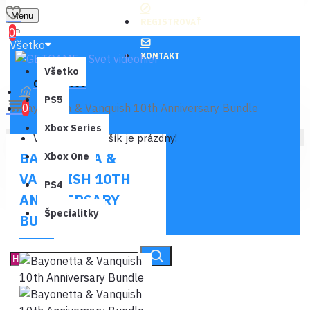
Menu
REGISTROVAŤ
0
Všetko
KONTAKT
Všetko
0 ks - 0,00€
PS5
Bayonetta & Vanquish 10th Anniversary Bundle
0
Xbox Series
Váš nákupný košík je prázdny!
BAYONETTA &
Xbox One
VANQUISH 10TH
PS4
ANNIVERSARY
Špecialitky
BUNDLE