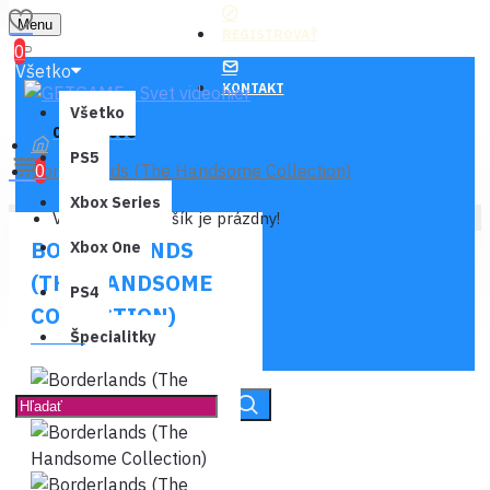
Menu
REGISTROVAŤ
0
Všetko
KONTAKT
Všetko
0 ks - 0,00€
PS5
Borderlands (The Handsome Collection)
0
Xbox Series
Váš nákupný košík je prázdny!
BORDERLANDS
Xbox One
(THE HANDSOME
PS4
COLLECTION)
Špecialitky