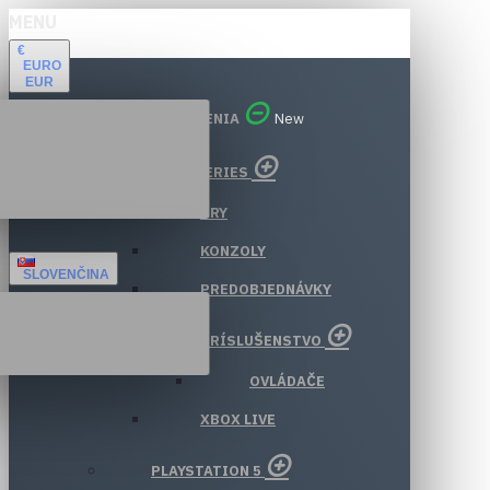
MENU
€
EURO
EUR
VŠETKY ODDELENIA
New
XBOX SERIES
HRY
KONZOLY
SLOVENČINA
PREDOBJEDNÁVKY
PRÍSLUŠENSTVO
OVLÁDAČE
XBOX LIVE
PLAYSTATION 5