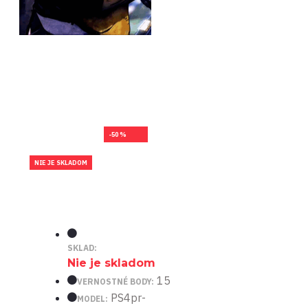
-50 %
NIE JE SKLADOM
SKLAD:
Nie je skladom
15
VERNOSTNÉ BODY:
PS4pr-
MODEL: