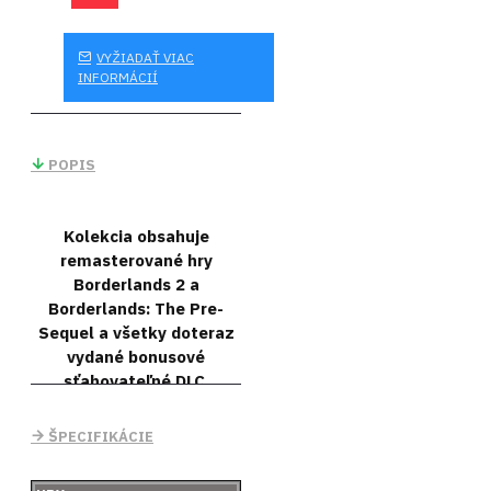
VYŽIADAŤ VIAC
INFORMÁCIÍ
POPIS
Kolekcia obsahuje
remasterované hry
Borderlands 2 a
Borderlands: The Pre-
Sequel a všetky doteraz
vydané bonusové
sťahovateľné DLC.
Borderlands 2
ŠPECIFIKÁCIE
Borderlands 2 je
pokračovaním epickej RPG