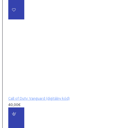
globálnej vojny
akciu ešte ďalej v
epickom balíčku s
obsahom, vrátane
strhujúcich režimov
pre viacerých hráčov
a kooperáciu. Hráči
sa stanú predvojom
sily, ktorá zmenila
vojnu, zatiaľ čo sa
zapíšu do histórie
vďaka
charakteristickým
prestrelkám Call of
Duty a zážitku pre
Call of Duty: Vanguard (digitálny kód)
40,00€
viacerých hráčov.
Hráči budú tiež môcť
preveriť svoju
zdatnosť, keď sa