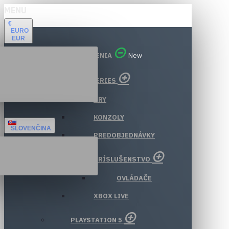
MENU
€
EURO
EUR
VŠETKY ODDELENIA
New
XBOX SERIES
HRY
KONZOLY
SLOVENČINA
PREDOBJEDNÁVKY
PRÍSLUŠENSTVO
OVLÁDAČE
XBOX LIVE
PLAYSTATION 5