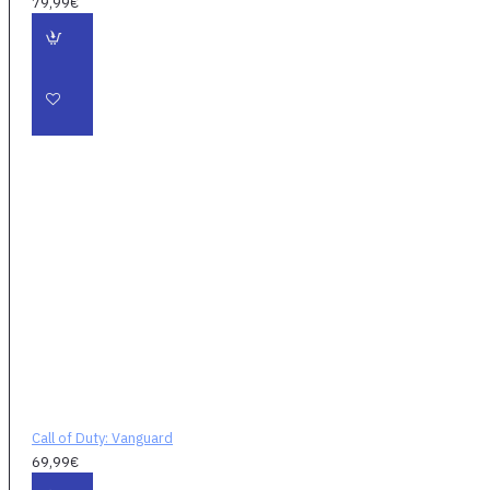
79,99€
vojnových frontoch -
na východných a
západných frontoch
v Európe, v Pacifiku
a v severnej Afrike.
Či už pôjde o súboje
lietadiel nad
Midwayskými
ostrovmi, obranu
Stalingrade s
ostreľovačskou
presnosťou, zoskoky
nad Francúzskom
alebo reflexiu
postupujúcich síl v
severnej Afrike, v
kampani Call of
Call of Duty: Vanguard
69,99€
Duty: Vanguard sa