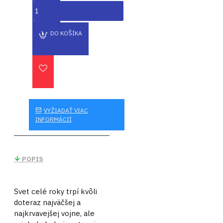
DO KOŠÍKA
VYŽIADAŤ VIAC
INFORMÁCIÍ
POPIS
Svet celé roky trpí kvôli
doteraz najväčšej a
najkrvavejšej vojne, ale