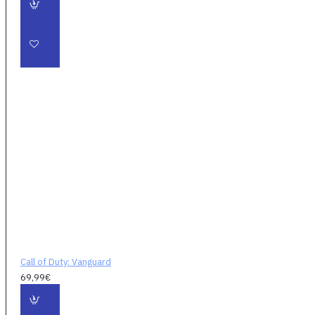
hráči ponoria do
strhujúceho a
úchvatného
príbehového zážitku
založeného na
postavách, ktorý
bude zahŕňať súboje
bezkonkurenčných
rozmerov a zároveň
bude rozprávať
desivé príbehy o
tých, ktorí zvrátili
priebeh vojny a
navždy zmenili
históriu.
Skvelý multiplayer
Call of Duty: Vanguard
-
Nad rámec
69,99€
kampane posúva
neutíchajúca rivalita