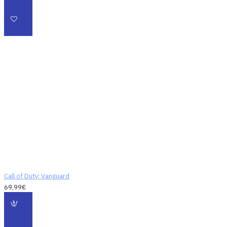
hrdinovia. Je na čase
prežiť hrôzy a
triumfy ich očami a
postaviť sa tej
najväčšej výzve, akú
kedy svet poznal. Je
na čase povstať na
všetkých frontoch.
Call of Duty: Vanguard
69,99€