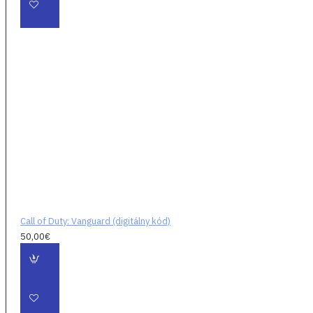
pokúsi prežiť
neutíchajúci nápor
nemŕtvych v
desivom novom
zážitku Zombies,
ktorý vyvíja Treyarch
Studios.
Spoločne s
Warzone -
Call of
Duty: Vanguard po
vydaní takisto
predstaví novú a
bezkonkurenčné
Call of Duty: Vanguard (digitálny kód)
integráciu Call of
50,00€
Duty: Warzone a
bude podporovať
hranie naprieč
platformami, naprieč