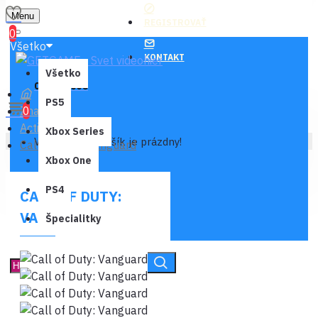
Menu
REGISTROVAŤ
0
Všetko
KONTAKT
Všetko
0 ks - 0,00€
PS5
Značka
0
Activision
Xbox Series
Váš nákupný košík je prázdny!
Call of Duty: Vanguard
Xbox One
PS4
CALL OF DUTY:
VANGUARD
Špecialitky