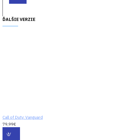
postupom a naprieč
generáciami - to
všetko nad rámec
ĎALŠIE VERZIE
obrovského
harmonogramu
bezplatného
obsahu, ktorý po
premiére hry pridá
nové mapy pre viac
hráčov , režimy,
sezónne udalosti,
komunitné oslavy a
ďalšie.
Medzioblastná
vojna -
Na týchto
frontoch sa písala
Call of Duty: Vanguard
história. Vyhrávala ju
79,99€
táto taktika.
Zachovali ju títo