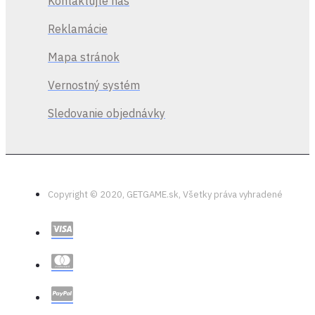
Kontaktujte nás
Banoi a baseballovú pálku
Memories of Banoi. Ďalej
Reklamácie
potom špeciálnu kartu
schopností Personal
Mapa stránok
Space, ktorá oslavuje
pôvodnú hru Dead Island –
Vernostný systém
nevyhnutný prídavok do
arzenálu každého zabijaka
Sledovanie objednávky
zombií.
Copyright © 2020, GETGAME.sk, Všetky práva vyhradené