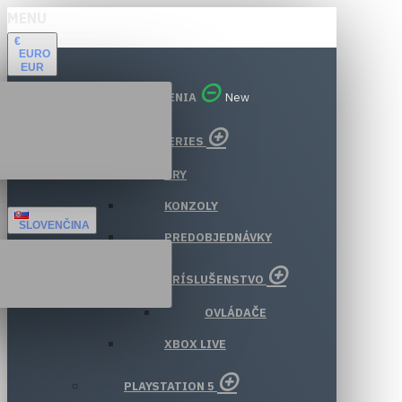
MENU
€
EURO
EUR
VŠETKY ODDELENIA
New
XBOX SERIES
HRY
KONZOLY
SLOVENČINA
PREDOBJEDNÁVKY
PRÍSLUŠENSTVO
OVLÁDAČE
XBOX LIVE
PLAYSTATION 5