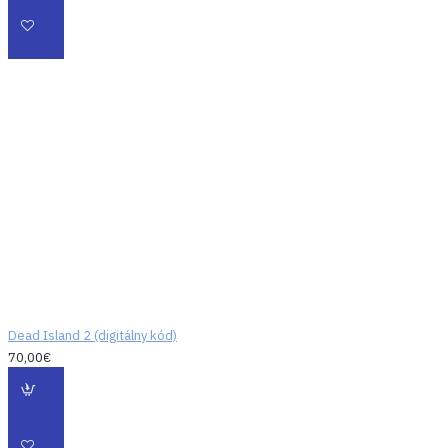
s motívmi LA. Naše
monštrá sú
neutíchajúce,
náročné a skutoční
obyvatelia Los
Angeles. Dokážete
prežiť?
Filmové
kooperatívne
dobrodružstvo – Ako
správny zážitok RPG
ponúka Dead Island
2 množstvo
napínavých úloh,
Dead Island 2 (digitálny kód)
šialenú hŕstku
70,00€
postáv a strhujúci
príbeh, ktorý vás
skutočne ponorí do