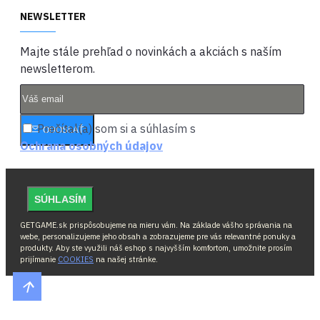
NEWSLETTER
Majte stále prehľad o novinkách a akciách s naším
newsletterom.
Prečítal(a) som si a súhlasím s
ODOSLAŤ
Ochrana osobných údajov
SÚHLASÍM
GETGAME.sk prispôsobujeme na mieru vám. Na základe vášho správania na
webe, personalizujeme jeho obsah a zobrazujeme pre vás relevantné ponuky a
produkty. Aby ste využili náš eshop s najvyšším komfortom, umožnite prosím
prijímanie
COOKIES
na našej stránke.