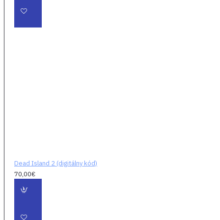
Beach.
Brutálny kontaktný
sandbox – Súboje
ponúknu ten
najintenzívnejší,
brutálny a násilný
zážitok z pohľadu
prvej osoby, s
množstvom zbraní a
taktických (a
krvavých) možností,
ako sa presekať
hordou zombiou. Či
Dead Island 2 (digitálny kód)
už budete krájať,
70,00€
drviť, páliť, či trhať,
chceme, aby ste to
skutočne pocítili.
Staňte sa