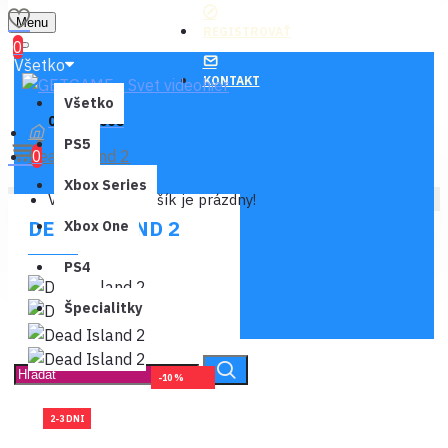
Menu
REGISTROVAŤ
0
Všetko
KONTAKT
Všetko
0 ks - 0,00€
PS5
Dead Island 2
0
Xbox Series
Váš nákupný košík je prázdny!
DEAD ISLAND 2
Xbox One
PS4
Špecialitky
-10 %
2-3 DNI