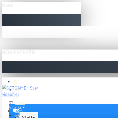
MENU
NÁKUPNÝ KOŠÍK
O NÁS
Všetko
Menu
NAPÍŠTE NÁM
Všetko