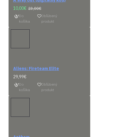
A Way Out (digitálny kód)
KATEGÓRIE
10,00€
23,00€
Do
Obľúbený
košíka
produkt
Aliens: Fireteam Elite
29,99€
Do
Obľúbený
košíka
produkt
Ko