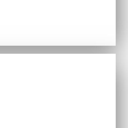
Hry
DAY ONE
nzoly