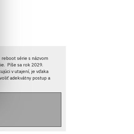
že reboot série s názvom
ie. Píše sa rok 2029.
júci v utajení, je vďaka
voliť adekvátny postup a
kročilých zbraní a
th, sociálnu interakciu,
mu hernému štýlu.