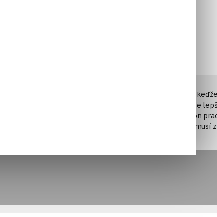
nzoly
jednávky
Hry
e ságy, ktorej prvú kapitolu okúsili hráči už v roku 2000. A keď
 mohli sa autori vrhnúť na pokračovanie, ktoré má byť ešte lepš
i, aby žili svoj život v odlúčení. Adam Jensen, skúsený špión pracu
 snaží zbaviť. Vyzbrojený novými zbraňami a vylepšeniami, musí z
de schopný odhaliť celosvetové sprisahanie.
ušenstvo
nzoly
entom. Vyberte si z nepreberného množstva technologicky po
ebujete. Odomykajte nové schopnosti, zlepšujte možnosti steal
, akým sposobom sa váš charakter bude vyvíjať, aby sadol váš