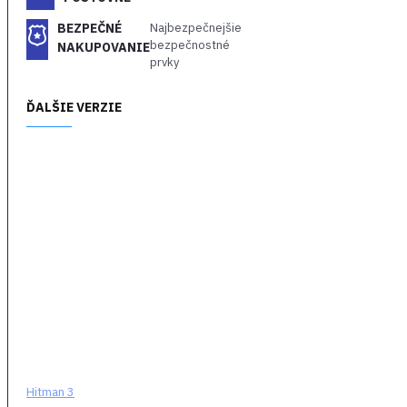
pri plnení svojich cieľov a
herný svet bude reagovať
BEZPEČNÉ
Najbezpečnejšie
bezpečnostné
na všetko čo urobia.
NAKUPOVANIE
prvky
Hráči predchádzajúcich
dielov HITMAN budú môcť
ĎALŠIE VERZIE
importovať lokácie, ktoré
už vlastnia z
predchádzajúcich dvoch
hier do HITMAN 3 a vďaka
tomu získajú 20+ lokácií z
celej trilógie na jedno
miesto.
Špecifikácie hry:
Režim Kampaň
-
Kampaň vás
prevedie
svetobežným
Hitman 3
dobrodružstvom na