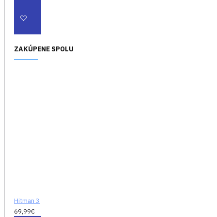
vlastné ciele, zvoľte,
ako ich eliminovať, a
potom to všetko
uskutočnite. Po
dokončení zmluvy
ZAKÚPENE SPOLU
sami vyzvite
priateľov, aby
súťažili o skóre v
rebríčkoch.
Hitman 3
69,99€