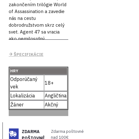
zakončením trilógie World
of Assassination a zavedie
nás na cestu
dobrodružstvom skrz celý
svet. Agent 47 sa vracia
ako nemilosrdný
profesionál pre
najdôležitejšie kontrakty
ŠPECIFIKÁCIE
celej svojej kariéry. Za
pomoci agentky Diany
HRY
Burnwood spojí sily so
Odporúčaný
strateným priateľom
18+
vek
Lucasom Grayom. Ich
poslaním je eliminovať
Lokalizácia
Angličtina
partnermi Providence.
Žáner
Akčný
Všetky misie v HITMAN 3
sú pripravené starostlivo a
ponúkajú kreatívne
príležitosti. Hráči budú mať
ZDARMA
Zdarma poštovné
bezkonkurenčnú slobodu
nad 100€
POŠTOVNÉ