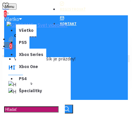
Menu
REGISTROVAŤ
0
Všetko
KONTAKT
Všetko
0 ks - 0,00€
PS5
Hitman 3
0
Xbox Series
Váš nákupný košík je prázdny!
HITMAN 3
Xbox One
PS4
Špecialitky