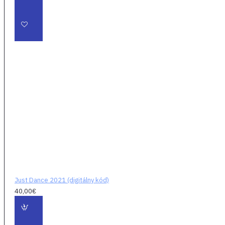
Just Dance 2021 (digitálny kód)
40,00€