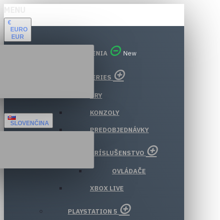
MENU
€
EURO
EUR
VŠETKY ODDELENIA
New
XBOX SERIES
HRY
KONZOLY
SLOVENČINA
PREDOBJEDNÁVKY
PRÍSLUŠENSTVO
OVLÁDAČE
XBOX LIVE
PLAYSTATION 5