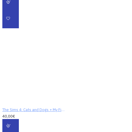
The Sims 4: Cats and Dogs + My First Pet Stuff Bundle (digitálny kód)
40,00€