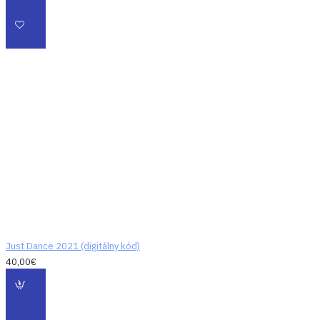
Just Dance 2021 (digitálny kód)
40,00€