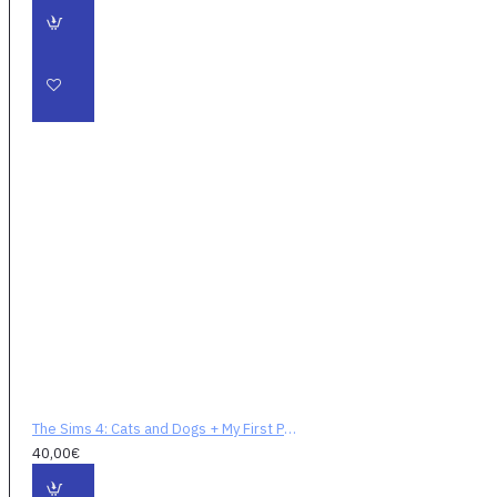
The Sims 4: Cats and Dogs + My First Pet Stuff Bundle (digitálny kód)
40,00€