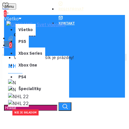
Menu
REGISTROVAŤ
0
Všetko
KONTAKT
Všetko
0 ks - 0,00€
PS5
NHL 22
0
Xbox Series
Váš nákupný košík je prázdny!
NHL 22
Xbox One
PS4
Špecialitky
NIE JE SKLADOM