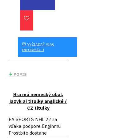
VYŽIADAŤ VIAC
INFORMÁCIÍ
POPIS
Hra má nemecký obal,
jazyk aj titulky anglické /
CZ titulky
EA SPORTS NHL 22 sa
vďaka podpore Enginmu
Frostbite dostane