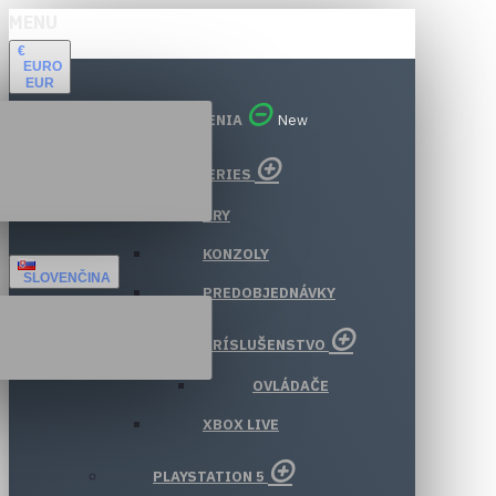
MENU
€
EURO
EUR
VŠETKY ODDELENIA
New
XBOX SERIES
HRY
KONZOLY
SLOVENČINA
PREDOBJEDNÁVKY
PRÍSLUŠENSTVO
OVLÁDAČE
XBOX LIVE
PLAYSTATION 5