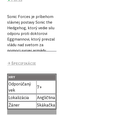
Sonic Forces je príbehom
slávnej postavy Sonic the
Hedgehog, ktorý vedie silu
odporu proti doktorovi
Eggmannovi, ktorý prevzal
vládu nad svetom za
pomoci svojej armády
robotov a nového
mysteriózneho darebáka
ŠPECIFIKÁCIE
menom Infinite.
Hrateľnosť Sonic Forces je
HRY
podobná ako v hre Sonic
Odporúčaný
7+
Generations, pričom hráči
vek
majú možnosť si zvoliť
Lokalizácia
Angličtina
medzi klasickým a
Žáner
Skákačka
moderným Sonicom. V
prvom prípade na hráča