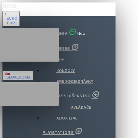
MENU
€
EURO
EUR
VŠETKY ODDELENIA
New
XBOX SERIES
HRY
KONZOLY
SLOVENČINA
PREDOBJEDNÁVKY
PRÍSLUŠENSTVO
OVLÁDAČE
XBOX LIVE
PLAYSTATION 5