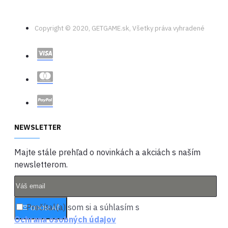
Copyright © 2020, GETGAME.sk, Všetky práva vyhradené
NEWSLETTER
Majte stále prehľad o novinkách a akciách s naším
newsletterom.
Prečítal(a) som si a súhlasím s
ODOSLAŤ
Ochrana osobných údajov