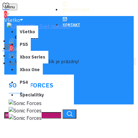
Menu
REGISTROVAŤ
0
Všetko
KONTAKT
Všetko
0 ks - 0,00€
PS5
Značka
0
SEGA
Xbox Series
Váš nákupný košík je prázdny!
Sonic Forces
Xbox One
PS4
SONIC FORCES
Špecialitky