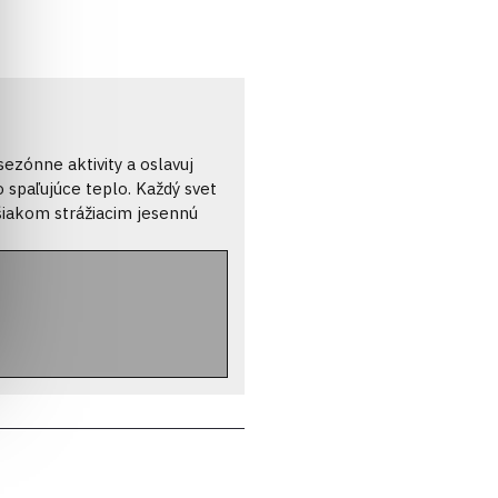
sezónne aktivity a oslavuj
o spaľujúce teplo. Každý svet
šiakom strážiacim jesennú
etky aspekty života tvojich
obom. Postav s priateľmi
pred jarným lejakom a skúmaj
 si odpočiň v detskom
oslavou, uži si romantické