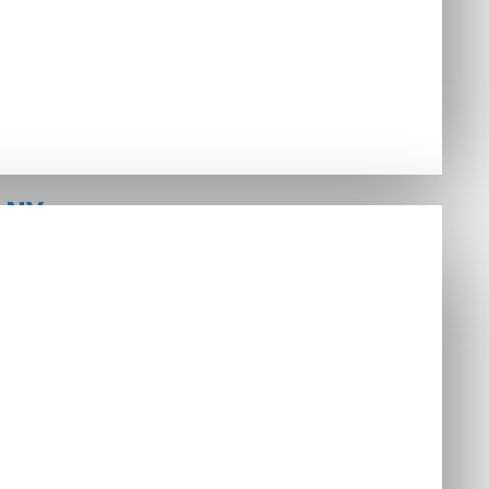
LNY
Hry
nzoly