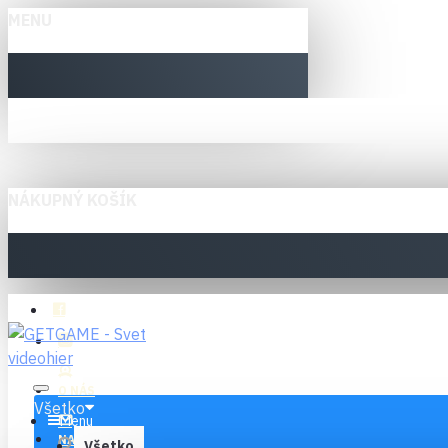
MENU
NÁKUPNÝ KOŠÍK
O NÁS
Všetko
Menu
NAPÍŠTE NÁM
Všetko