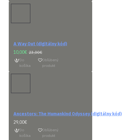
A Way Out (digitálny kód)
Predob
10,00€
23,00€
Do
Obľúbený
košíka
produkt
Prísl
Ancestors: The Humankind Odyssey (digitálny kód)
29,00€
Do
Obľúbený
košíka
produkt