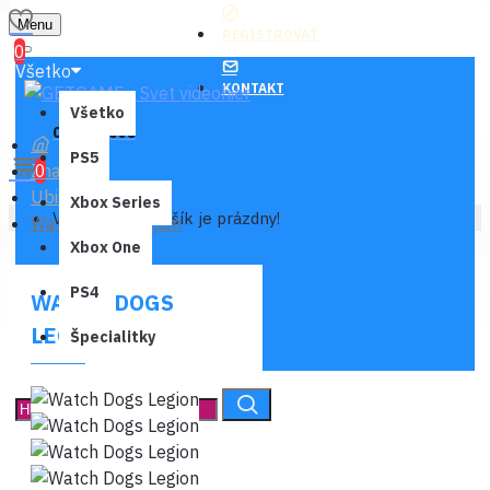
Menu
REGISTROVAŤ
0
Všetko
KONTAKT
Všetko
0 ks - 0,00€
PS5
Značka
0
Ubisoft
Xbox Series
Váš nákupný košík je prázdny!
Watch Dogs Legion
Xbox One
PS4
WATCH DOGS
LEGION
Špecialitky