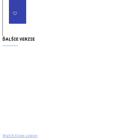
Spojte sa s
priateľmi
- Spojte
sa online s tímom až
troch priateľov a
preskúmajte svet,
ĎALŠIE VERZIE
alebo sa vydajte na
niektorú z
kooperatívnych misií
a skúste splniť
náročné úlohy v
rámci obsahu po
skončení hry.
Vychutnajte si
bezplatné
pravidelné
aktualizácie, ktoré
prinášajú nové
online režimy,
Watch Dogs Legion
odmeny a tematické