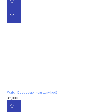
bitkára bez rukavíc
alebo nenápadnú
starú dámu… Každý,
koho vidíte, sa môže
pripojiť k vášmu
tímu a má za sebou
jedinečný príbeh,
osobnosť a
zručnosti.
Prispôsobte si
svojich nováčikov
-
Prispôsobte si
každého člena
svojho hnutia odporu
a zrovnajte ho
vybudovaním
Watch Dogs Legion (digitálny kód)
32,00€
rôznych schopností,
od hackovania až po
tajné pohyby a