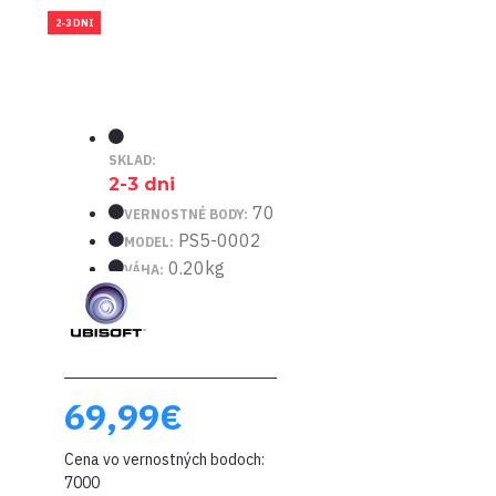
2-3 DNI
SKLAD:
2-3 dni
70
VERNOSTNÉ BODY:
PS5-0002
MODEL:
0.20kg
VÁHA:
69,99€
Cena vo vernostných bodoch:
7000