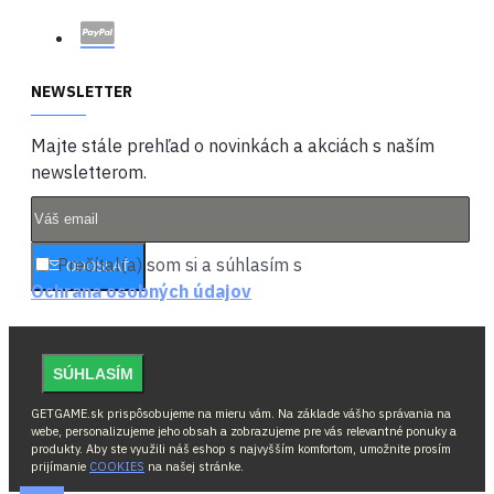
NEWSLETTER
Majte stále prehľad o novinkách a akciách s naším
newsletterom.
Prečítal(a) som si a súhlasím s
ODOSLAŤ
Ochrana osobných údajov
SÚHLASÍM
GETGAME.sk prispôsobujeme na mieru vám. Na základe vášho správania na
webe, personalizujeme jeho obsah a zobrazujeme pre vás relevantné ponuky a
produkty. Aby ste využili náš eshop s najvyšším komfortom, umožnite prosím
prijímanie
COOKIES
na našej stránke.