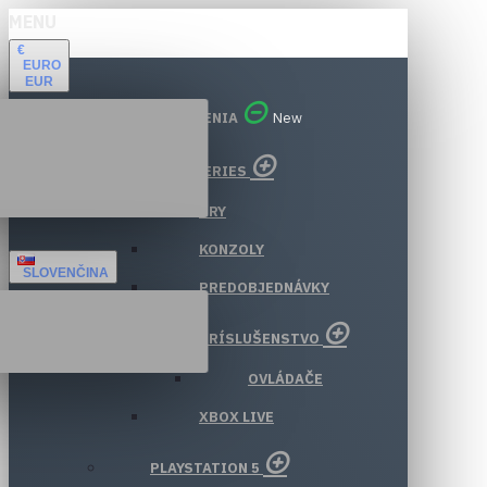
MENU
€
EURO
EUR
VŠETKY ODDELENIA
New
XBOX SERIES
HRY
KONZOLY
SLOVENČINA
PREDOBJEDNÁVKY
PRÍSLUŠENSTVO
OVLÁDAČE
XBOX LIVE
PLAYSTATION 5