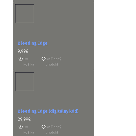
Bleeding Edge
Predob
9,99€
Do
Obľúbený
košíka
produkt
Prísl
Bleeding Edge (digitálny kód)
29,99€
Do
Obľúbený
košíka
produkt