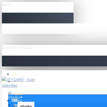
MENU
NÁKUPNÝ KOŠÍK
O NÁS
Všetko
Menu
NAPÍŠTE NÁM
Všetko