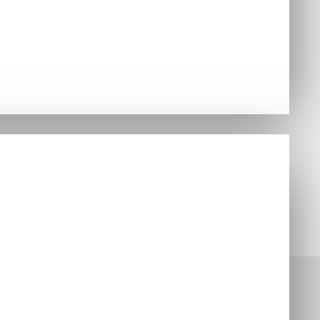
Hry
né poslať formou: sms správy alebo emailom
nzoly