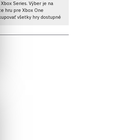
Xbox Series. Výber je na
pite hru pre Xbox One
akupovať všetky hry dostupné
ies. Kúpte si darčekovú kartu
avy, oblečenie a nové výzvy.
 skvelé sezónne passy
darčekovou kartou Xbox, ktorú
ky spojené so sezónnymi
cete. Pozerajte najnovšie