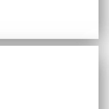
Hry
nzoly