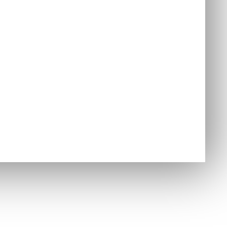
nzoly
jednávky
Hry
ušenstvo
nzoly