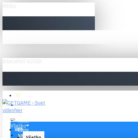
MENU
NÁKUPNÝ KOŠÍK
O NÁS
Všetko
Menu
NAPÍŠTE NÁM
Všetko