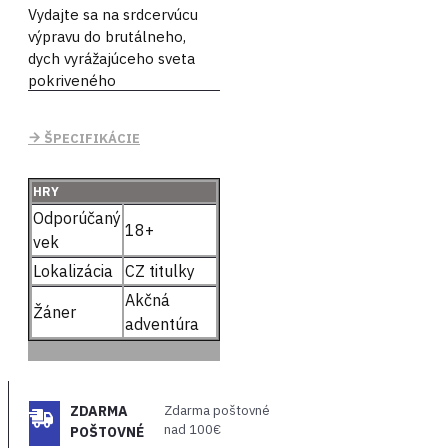
Vydajte sa na srdcervúcu
výpravu do brutálneho,
dych vyrážajúceho sveta
pokriveného
nadprirodzenými silami.
ŠPECIFIKÁCIE
Potom, čo Amicia a Hugo
utečú zo svojej spustošenej
vlasti, vydajú sa ďaleko na
HRY
juh, do nových oblastí a
Odporúčaný
živých miest. Tam sa
18+
vek
pokúsia začať nový život a
Lokalizácia
CZ titulky
dostať Hugovu kliatbu pod
kontrolu.
Akčná
Žáner
adventúra
Lenže keď sa Hugove
schopnosti opäť prebudia,
smrť a skaza sa vrátia v
podobe žravých potkanov.
ZDARMA
Zdarma poštovné
Súrodenci sú opäť donútení
nad 100€
POŠTOVNÉ
vydať sa na útek a vkladajú