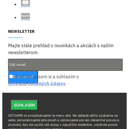
NEWSLETTER
Majte stále prehľad o novinkách a akciách s naším
newsletterom.
Prečítal(a) som si a súhlasím s
ODOSLAŤ
Ochrana osobných údajov
SÚHLASÍM
GETGAME.sk prispôsobujeme na mieru vám. Na základe vášho správania na
webe, personalizujeme jeho obsah a zobrazujeme pre vás relevantné ponuky a
produkty. Aby ste využili náš eshop s najvyšším komfortom, umožnite prosím