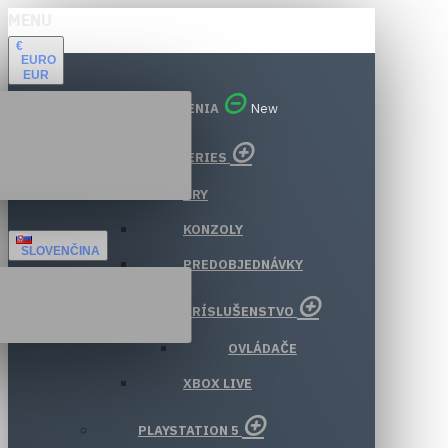
MENU
€
EURO
EUR
VŠETKY ODDELENIA
New
XBOX SERIES
HRY
KONZOLY
SLOVENČINA
PREDOBJEDNÁVKY
PRÍSLUŠENSTVO
OVLÁDAČE
XBOX LIVE
PLAYSTATION 5