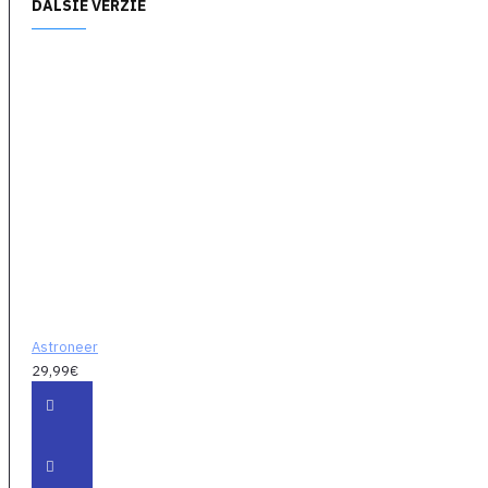
ĎALŠIE VERZIE
dobrodružstvách!
Špecifikácie hry:
Postupne
generované planéty
s terénom, ktorý
môže byť
preformovaný pod
vašimi nohami ako
keby bol z ílu.
Prežite a objavujte
dôkladne vytvorené
planéty, ktoré môžu
Astroneer
byť zdeformované a
29,99€
prebádane.
Vyťažte zdroje,
vyobchodujte alebo
vytvorte nové