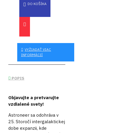
DO KOŠÍKA
VYŽIADAŤ VIAC
INFORMÁCIÍ
POPIS
Objavujte a pretvarujte
vzdialené svety!
Astroneer sa odohráva v
25. Storočí intergalaktickej
dobe expanzii, kde