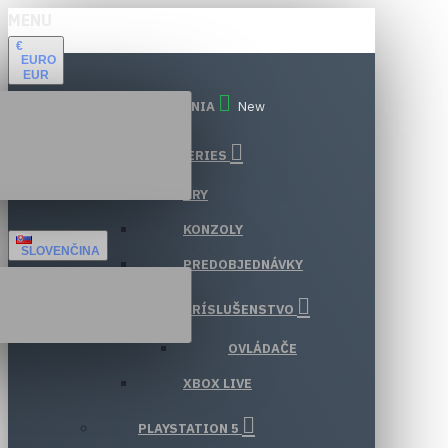
MENU
€
EURO
EUR
VŠETKY ODDELENIA
New
XBOX SERIES
HRY
KONZOLY
SLOVENČINA
PREDOBJEDNÁVKY
PRÍSLUŠENSTVO
OVLÁDAČE
XBOX LIVE
PLAYSTATION 5