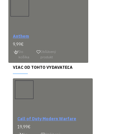
Anthem
Predob
9,99€
Do
Obľúbený
košíka
produkt
VIAC OD TOHTO VYDAVATEĽA
Prísl
Call of Duty Modern Warfare
19,99€