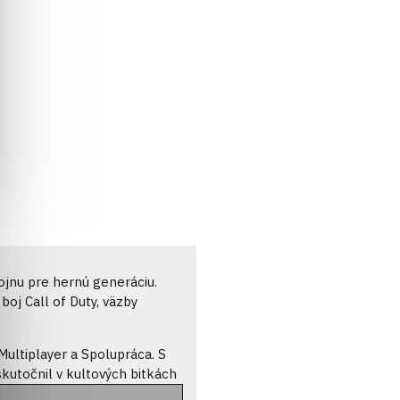
ojnu pre hernú generáciu.
boj Call of Duty, väzby
ultiplayer a Spolupráca. S
kutočnil v kultových bitkách
 tradičné akcie typu "run-and-