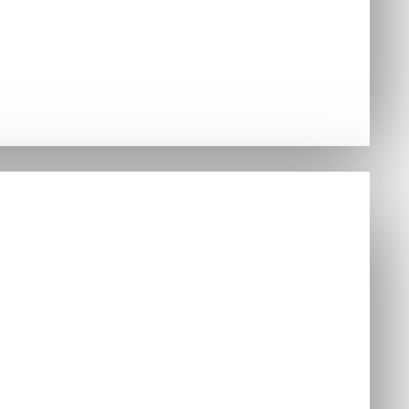
Hry
nzoly