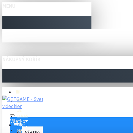
MENU
NÁKUPNÝ KOŠÍK
O NÁS
Všetko
Menu
NAPÍŠTE NÁM
Všetko