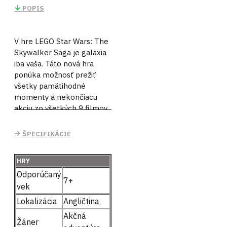
POPIS
V hre LEGO Star Wars: The
Skywalker Saga je galaxia
iba vaša. Táto nová hra
ponúka možnosť prežiť
všetky pamätihodné
momenty a nekončiacu
akciu zo všetkých 9 filmov.
Hra samozrejme dodáva
príbehu povestný LEGO
ŠPECIFIKÁCIE
humor a obsahuje dlho
očakávané vyvrcholenie
HRY
série. Hra ponúka hráčom
Odporúčaný
obrovskú voľnosť výberu
7+
vek
medzi stovkami postáv, lodí
a vozidiel, ktoré vám
Lokalizácia
Angličtina
vytvoria jedninečný zážitok
Akčná
z hry.
Žáner