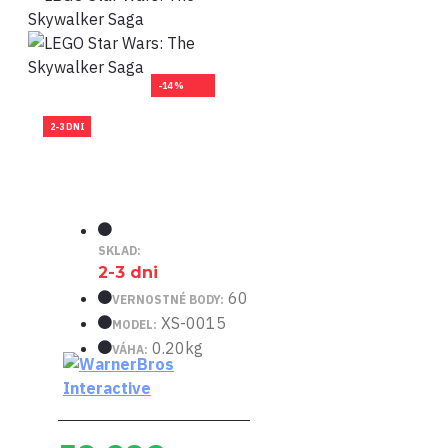
-14 %
2-3 DNI
SKLAD:
2-3 dni
60
VERNOSTNÉ BODY:
XS-0015
MODEL:
0.20kg
VÁHA: