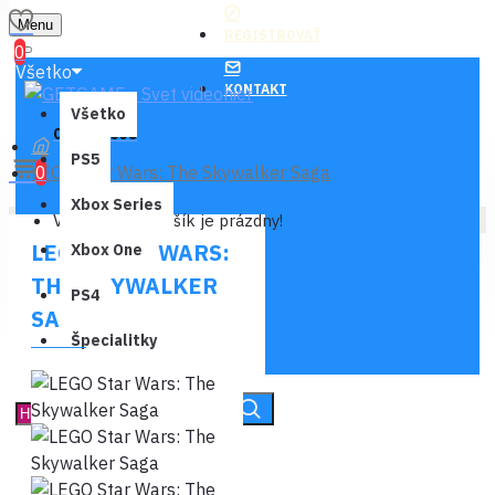
Menu
REGISTROVAŤ
0
Všetko
KONTAKT
Všetko
0 ks - 0,00€
PS5
LEGO Star Wars: The Skywalker Saga
0
Xbox Series
Váš nákupný košík je prázdny!
LEGO STAR WARS:
Xbox One
THE SKYWALKER
PS4
SAGA
Špecialitky