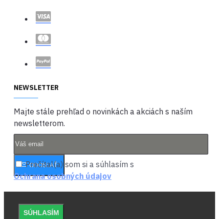
NEWSLETTER
Majte stále prehľad o novinkách a akciách s naším
newsletterom.
Prečítal(a) som si a súhlasím s
ODOSLAŤ
Ochrana osobných údajov
SÚHLASÍM