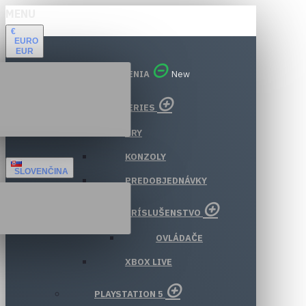
MENU
€
EURO
EUR
VŠETKY ODDELENIA
New
XBOX SERIES
HRY
KONZOLY
SLOVENČINA
PREDOBJEDNÁVKY
PRÍSLUŠENSTVO
OVLÁDAČE
XBOX LIVE
PLAYSTATION 5