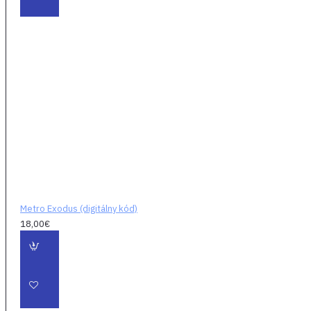
vytvorte smrteľné
zbrane na boj s
nebezpečenstvom.
Vaše voľby
ovplyvňujú aj osudy
spolubojovníkov.
Hra má neskutočnú
atmosféru vďaka
malým detailom a
krásnej hudbe.
Metro Exodus (digitálny kód)
18,00€