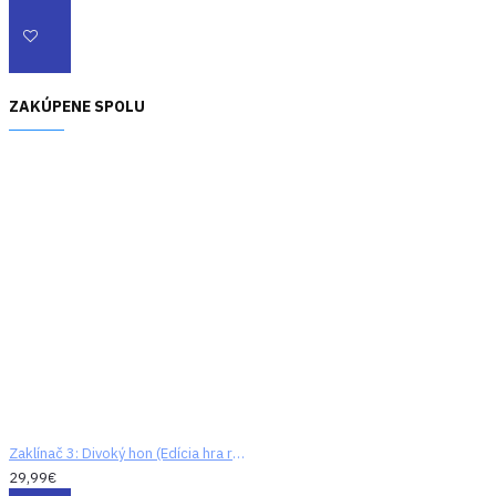
ZAKÚPENE SPOLU
Zaklínač 3: Divoký hon (Edícia hra roku)
29,99€