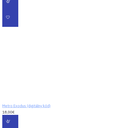
Metro Exodus (digitálny kód)
18,00€