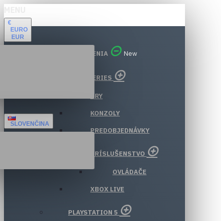
MENU
€
EURO
EUR
VŠETKY ODDELENIA
New
XBOX SERIES
HRY
KONZOLY
SLOVENČINA
PREDOBJEDNÁVKY
PRÍSLUŠENSTVO
OVLÁDAČE
XBOX LIVE
PLAYSTATION 5