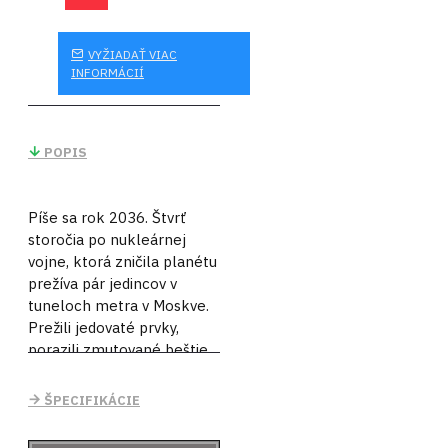
VYŽIADAŤ VIAC
INFORMÁCIÍ
POPIS
Píše sa rok 2036. Štvrť
storočia po nukleárnej
vojne, ktorá zničila planétu
prežíva pár jedincov v
tuneloch metra v Moskve.
Prežili jedovaté prvky,
porazili zmutované beštie,
paranormálne hrôzy a tiež
civilnú vojnu.
ŠPECIFIKÁCIE
Ale teraz v úlohe Artyoma