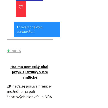
VYŽIADAŤ VIAC
INFORMÁCIÍ
POPIS
Hra má nemecký obal,
jazyk aj titulky v hre
anglické
2K naďalej posúva hranice
možného na poli
športových hier vďaka NBA
2K20, s najlepšou grafikou
a hrateľnosťou tohto žánru,