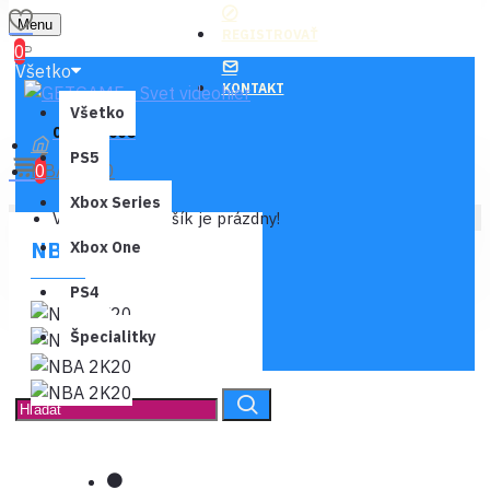
Menu
REGISTROVAŤ
0
Všetko
KONTAKT
Všetko
0 ks - 0,00€
PS5
NBA 2K20
0
Xbox Series
Váš nákupný košík je prázdny!
NBA 2K20
Xbox One
PS4
Špecialitky