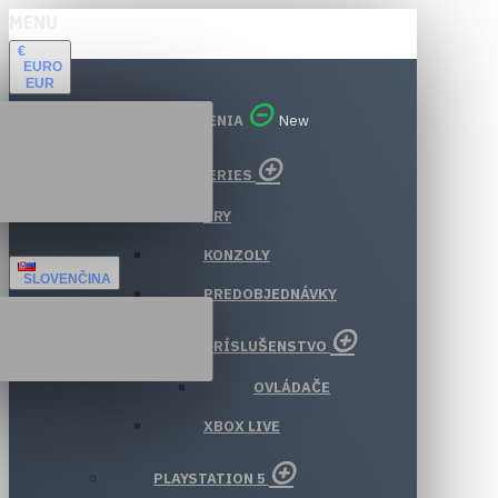
MENU
€
EURO
EUR
VŠETKY ODDELENIA
New
XBOX SERIES
HRY
KONZOLY
SLOVENČINA
PREDOBJEDNÁVKY
PRÍSLUŠENSTVO
OVLÁDAČE
XBOX LIVE
PLAYSTATION 5