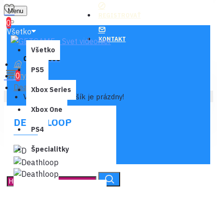
Menu
REGISTROVAŤ
0
Všetko
KONTAKT
Všetko
0 ks - 0,00€
PS5
Hry
0
Deathloop
Xbox Series
Váš nákupný košík je prázdny!
Xbox One
DEATHLOOP
PS4
Špecialitky