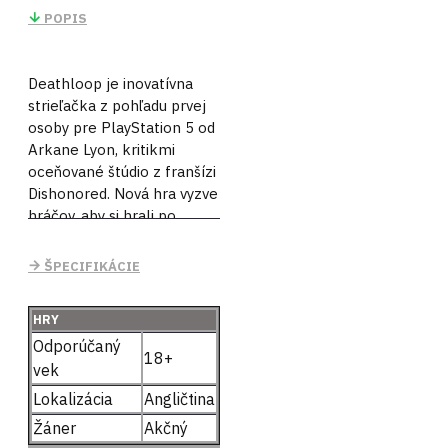
POPIS
Deathloop je inovatívna
strieľačka z pohľadu prvej
osoby pre PlayStation 5 od
Arkane Lyon, kritikmi
oceňované štúdio z franšízi
Dishonored. Nová hra vyzve
hráčov, aby si hrali po
svojom. Ako Colt sú hráči
uväznení v časovej slučke
ŠPECIFIKÁCIE
na tajomnom ostrove
Blackreef, odsúdení k
HRY
tomu opakovať jeden a ten
Odporúčaný
istý deň stále dookola
18+
vek
navždy. Jedinou šancou na
únik je prelomiť slučku
Lokalizácia
Angličtina
odkrývaním informácií a
Žáner
Akčný
zavraždenie ôsmich