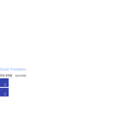
svojich
priateľov a
záhadných
obyvateľov
Starfall
Islands pred
kolosálnou,
mechanizovanou
hrozbou, len
s niekoľkými
Sonic Frontiers
otázkami a
59,99€
69,99€
hlasom bez
tela, ktorý
vás bude
viesť.
Rýchlejší ako
kedykoľvek
predtým -