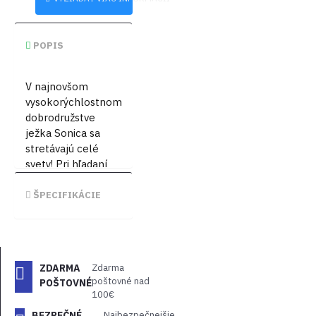
POPIS
V najnovšom
vysokorýchlostnom
dobrodružstve
ježka Sonica sa
stretávajú celé
svety! Pri hľadaní
stratených
smaragdov Chaosu
ŠPECIFIKÁCIE
uviazne Sonic na
starobylom
ostrove plnom
neobvyklých
ZDARMA
Zdarma
tvorov. Prebojuj sa
poštovné nad
POŠTOVNÉ
hordami mocných
100€
nepriateľov a
BEZPEČNÉ
Najbezpečnejšie