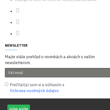
vašich
schopností.
Vyzvite sa v
kybernetickom
priestore -
Prostredníctvom
temného
príbehu
NEWSLETTER
naplneného
Majte stále prehľad o novinkách a akciách s naším
vzájomnou
newsletterom.
láskou dvoch
sestier a
sebaobetovaním
odhaľujú
Prečítal(a) som si a súhlasím s
Briar s Lute
Ochrana osobných údajov
pravdu o
sebe samých
i svojich
SÚHLASÍM