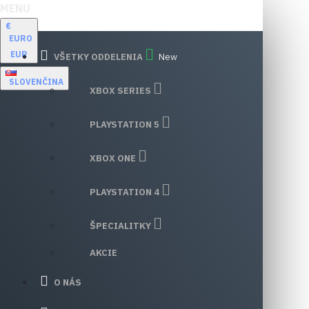
MENU
€
EURO
EUR
VŠETKY ODDELENIA
New
SLOVENČINA
XBOX SERIES
PLAYSTATION 5
XBOX ONE
PLAYSTATION 4
ŠPECIALITKY
AKCIE
O NÁS