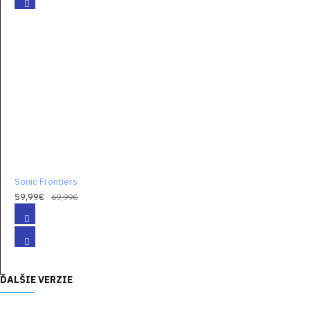
budeš
preháňať po
piatich
obrovských
ostrovoch
Starfall.
Staňte sa
Sonicom a
vydajte sa na
cestu za
tajomstvom
Sonic Frontiers
pozostatkov
59,99€
69,99€
starovekej
civilizácie
sužovanej
robotickými
hordami.
ĎALŠIE VERZIE
Vydajte sa
zachrániť