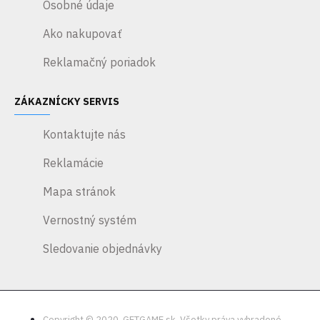
Osobné údaje
po celom
ostrove a
Ako nakupovať
vydajte sa do
úrovní
Reklamačný poriadok
kybernetického
priestoru cez
ZÁKAZNÍCKY SERVIS
portály
roztrúsené
Kontaktujte nás
po ostrovoch
s
Reklamácie
charakteristickou
Mapa stránok
3D
platformou
Vernostný systém
pri
rýchlostiach
Sledovanie objednávky
Sonic,
nabitou
výzvami na
otestovanie
Copyright © 2020, GETGAME.sk, Všetky práva vyhradené