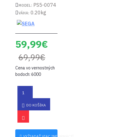
PS5-0074
MODEL:
0.20kg
VÁHA:
59,99€
69,99€
Cena vo vernostných
bodoch: 6000
DO KOŠÍKA
VYŽIADAŤ VIAC INFORMÁCIÍ