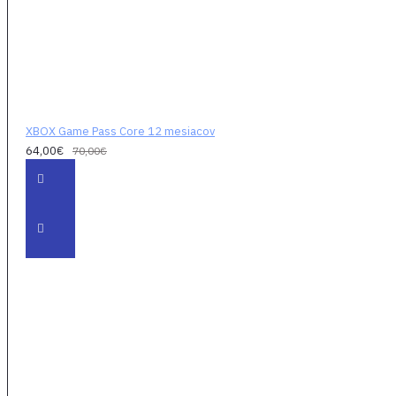
hlavolamy a pod. Vďaka
novým titulom, ktoré sa
pridávajú každý mesiac, si
vždy budete môcť vybrať z
veľkého množstva skvelých
hier.
XBOX Game Pass Core 12 mesiacov
Sťahujte a hrajte
64,00€
70,00€
plnohodnotne
Sťahujte hry priamo do
konzoly a hrajte online
alebo offline
plnohodnotne a bez
problémov so
streamovaním alebo
pripojením. Či už ide o nový
príbeh, ktorý vás pohltí,
alebo stará cesta, ktorou
sa chcete znova vydať,
prežívajte hry tak, ako to
zamýšľali ich autori.