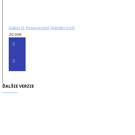
zľavy až do 10 % na
súvisiace herné doplnky.
Diablo II: Resurrected (digitálny kód)
20,00€
ĎALŠIE VERZIE