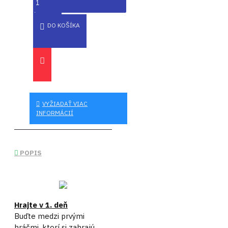
DO KOŠÍKA
VYŽIADAŤ VIAC
INFORMÁCIÍ
POPIS
Hrajte v 1. deň
Buďte medzi prvými
hráčmi, ktorí si zahrajú