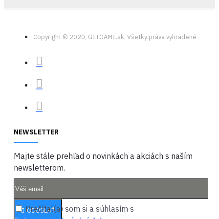
Copyright © 2020, GETGAME.sk, Všetky práva vyhradené
NEWSLETTER
Majte stále prehľad o novinkách a akciách s naším
newsletterom.
Prečítal(a) som si a súhlasím s
ODOSLAŤ