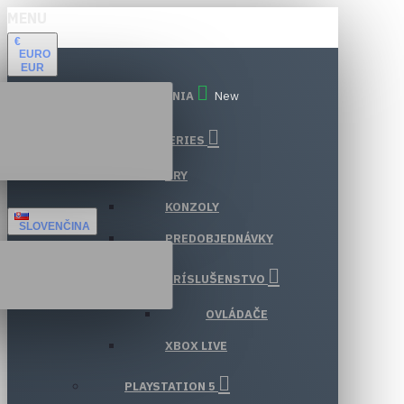
MENU
€
EURO
EUR
VŠETKY ODDELENIA
New
XBOX SERIES
HRY
KONZOLY
SLOVENČINA
PREDOBJEDNÁVKY
PRÍSLUŠENSTVO
OVLÁDAČE
XBOX LIVE
PLAYSTATION 5