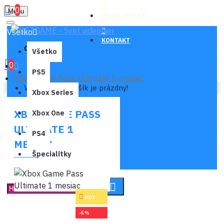
0
Menu
REGISTROVAŤ
Všetko
KONTAKT
0 ks - 0,00€
Všetko
0
PS5
Xbox Game Pass Ultimate 1 mesiac
Váš nákupný košík je prázdny!
Xbox Series
XBOX GAME PASS
Xbox One
ULTIMATE 1
PS4
MESIAC
Špecialitky
HOT
-5 %