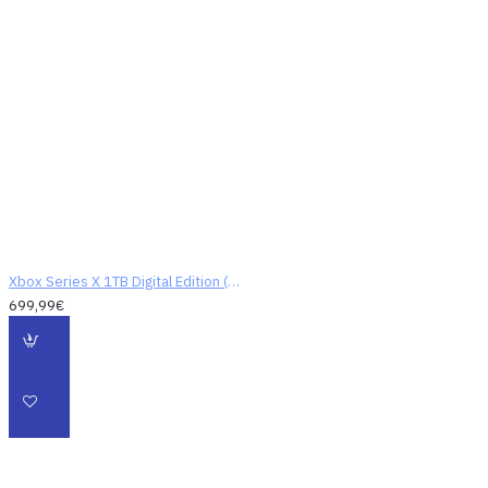
Xbox Velocity
Architecture
Poskytuje viac ako 40-
násobok šírky pásma I/O
oproti konzole Xbox One,
kratšie časy načítania,
stabilnejšiu frekvencia
snímok a možnosť
Xbox Series X 1TB Digital Edition (Robot White)
bezproblémového
699,99€
prepínania medzi viacerými
hrami s rýchlym
obnovením
Quick Resume
​Nový Quick Resume prvok
vám dovolí pokračovať