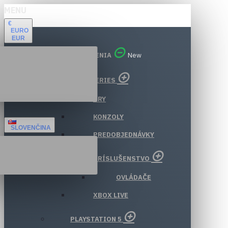
MENU
€
EURO
EUR
VŠETKY ODDELENIA
New
XBOX SERIES
HRY
KONZOLY
SLOVENČINA
PREDOBJEDNÁVKY
PRÍSLUŠENSTVO
OVLÁDAČE
XBOX LIVE
PLAYSTATION 5