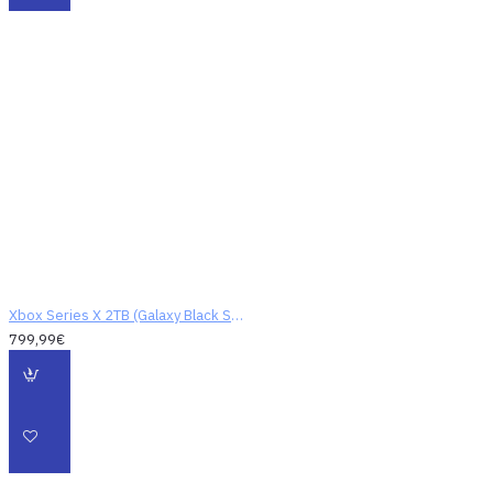
Xbox Series X 2TB (Galaxy Black Special Edition)
799,99€