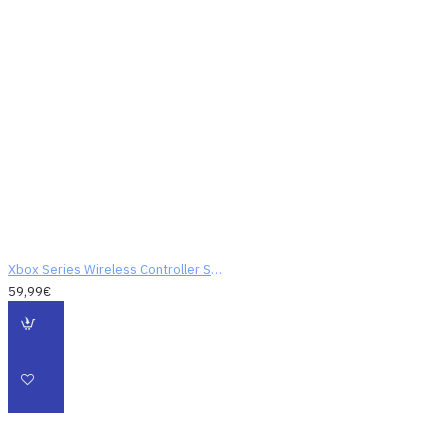
Dynamic Latency Input
(DLI)
Xbox Series Wireless Controller Shock Blue
S DLI novým prvkom, ktorý
59,99€
synchronizuje vstupy
stlačení okamžite s tým, čo
je vyobrazené, čo dáva
ovládaniu ešte väčšiu
precíznosť a rýchlejšiu
odozvu.
HDMI 2.1 Innovation