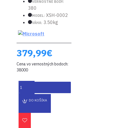
VERNOSTNÉ BODY:
380
XSH-0002
MODEL:
3.50kg
VÁHA:
379,99€
Cena vo vernostných bodoch:
38000
DO KOŠÍKA