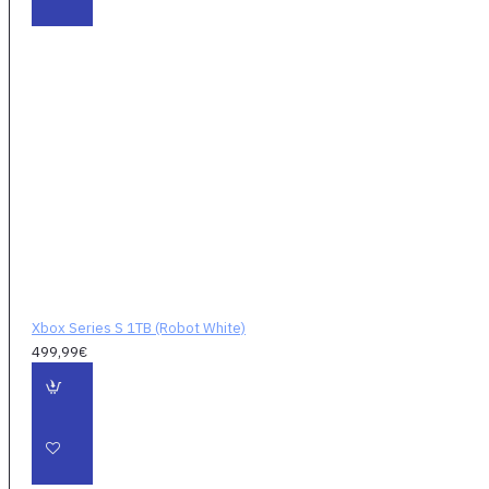
Xbox Series S 1TB (Robot White)
499,99€