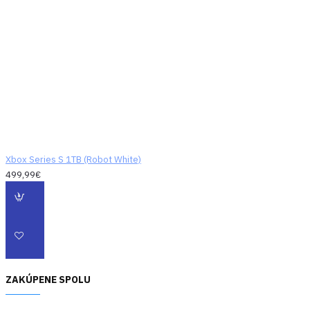
viacero hier z
pozastaveného stavu
takmer okamžite, čím vás
vráti tam kde ste boli a čo
ste robili, bez čakania v
dlhých loading screenoch.
Xbox Series S 1TB (Robot White)
499,99€
ZAKÚPENE SPOLU