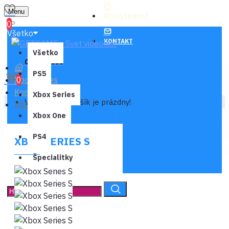
Menu
REGISTROVAŤ
0
Všetko
KONTAKT
Všetko
0 ks - 0,00€
PS5
Xbox Series
0
Konzoly
Xbox Series
Váš nákupný košík je prázdny!
Xbox Series S
Xbox One
PS4
XBOX SERIES S
Špecialitky