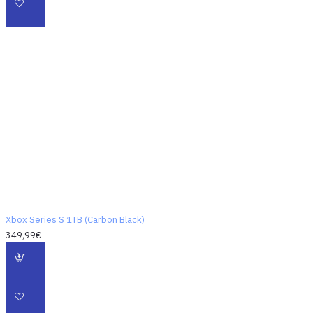
Ideš, Ideš, Ideš - SSD
Storage
Rýchlejšie načítavanie.
Rýchly ťah. Hry sa načítajú
podstatne rýchlejšie s
vlastným SSD diskom v
konzole Xbox Series S.
​Ďalšia generácia konzol
bude definovaná tým, že
Xbox Series S 1TB (Carbon Black)
budete viacej hrať a menej
349,99€
čakať. A keď začnete hrať,
môžete očakávať ultra
nízku odozvu aby ste mohli
byť tak precízni ako to
bude možné.