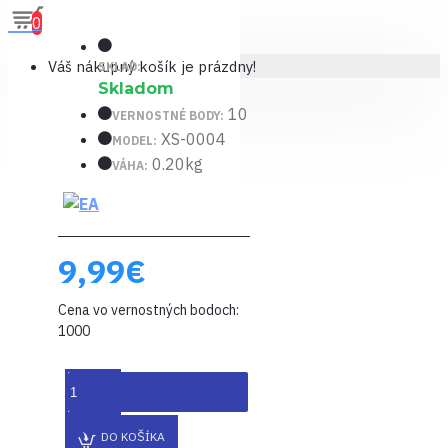
0
Váš nákupný košík je prázdny!
SKLAD:
Skladom
10
VERNOSTNÉ BODY:
XS-0004
MODEL:
0.20kg
VÁHA:
9,99€
Cena vo vernostných bodoch:
1000
DO KOŠÍKA