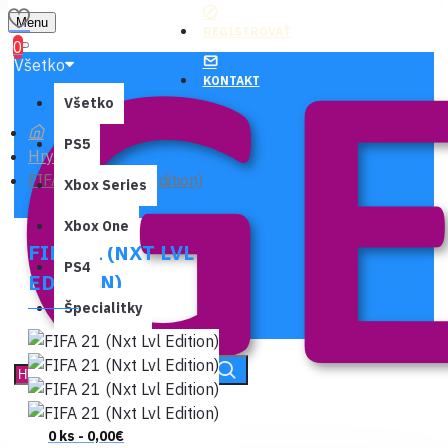
Menu
REGISTROVAŤ
0
Všetko
KONTAKT
Všetko
PS5
Hry
FIFA 21 (Nxt Lvl Edition)
Xbox Series
Xbox One
FIFA 21 (NXT LVL
PS4
EDITION)
Špecialitky
0 ks - 0,00€