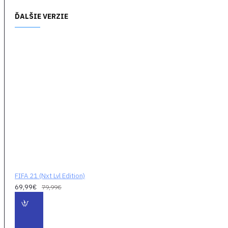
stretnutia a vtiahnu
do profesionálneho
ĎALŠIE VERZIE
futbalu tej najvyššej
úrovne. Sledujte
tímové autobusy
prichádzajúce k
štadiónu, fanúšikov
prúdiacich cez
turnikety pri vchode
do futbalového
svätostánku alebo
hráčov
prechádzajúcich na
ihrisko.
Reakcie na veľké
FIFA 21 (Nxt Lvl Edition)
góly
- Niektoré góly
69,99€
79,99€
majú jednoducho
väčšiu váhu. Vďaka
novým kontextovým