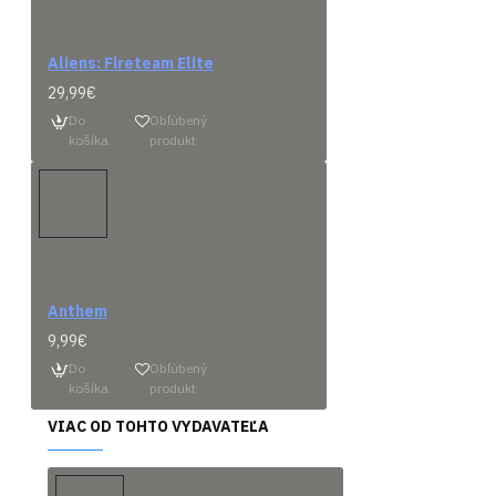
Aliens: Fireteam Elite
29,99€
Do
Obľúbený
košíka
produkt
Predob
Anthem
9,99€
Prísl
Do
Obľúbený
košíka
produkt
VIAC OD TOHTO VYDAVATEĽA