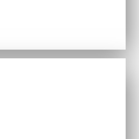
Hry
nzoly