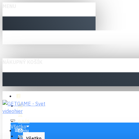
MENU
NÁKUPNÝ KOŠÍK
O NÁS
Všetko
Menu
NAPÍŠTE NÁM
Všetko