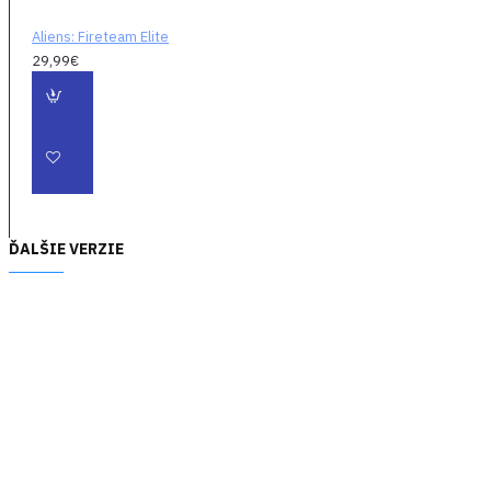
Strhujúce grafika,
Aliens: Fireteam Elite
ikonickí nepriatelia,
29,99€
realistické
prostredie, silné
zbrane, futuristické
vybavenie a desivé
zvuky, v kombinácii s
novými príbehovými
linkami v rade znovu
ĎALŠIE VERZIE
hrateľných kampaní,
to všetko rozširuje
príbeh úspešných
filmov.
ZNIČ HNIEZDO
- Čeľ
obrovskej presile
proti viac než 20
druhov nepriateľov
vrátane 11 rôznych
xenomorfov v rámci