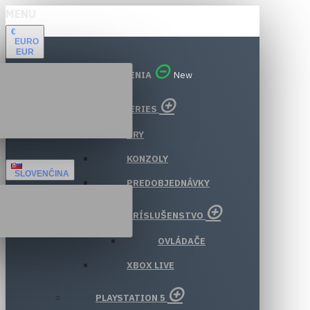
MENU
€
EURO
EUR
VŠETKY ODDELENIA
New
XBOX SERIES
HRY
KONZOLY
SLOVENČINA
PREDOBJEDNÁVKY
PRÍSLUŠENSTVO
OVLÁDAČE
XBOX LIVE
PLAYSTATION 5