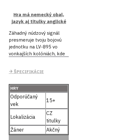
Hra má nemecký obal,
jazyk aj titulky anglické
Záhadný núdzový signál
presmeruje tvoju bojovú
jednotku na LV-895 vo
vonkajších kolóniách, kde
na tvoj príchod čakajú
smrtiace légie xenomorfov,
ŠPECIFIKÁCIE
ukryté korporačné
tajomstvo a prastaré
mimozemskej trosky.
HRY
Odporúčaný
Hra Aliens: Fireteam Elite,
15+
vek
zasadená do ikonického
CZ
sveta Votrelca, je
Lokalizácia
kooperatívna strieľačka z
titulky
pohľadu tretej osoby, v
Žáner
Akčný
ktorej ide o prežitie a v