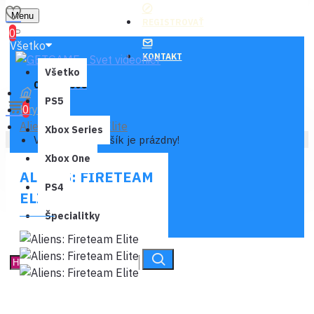
Menu
REGISTROVAŤ
0
Všetko
KONTAKT
Všetko
0 ks - 0,00€
PS5
Hry
0
Aliens: Fireteam Elite
Xbox Series
Váš nákupný košík je prázdny!
Xbox One
ALIENS: FIRETEAM
PS4
ELITE
Špecialitky