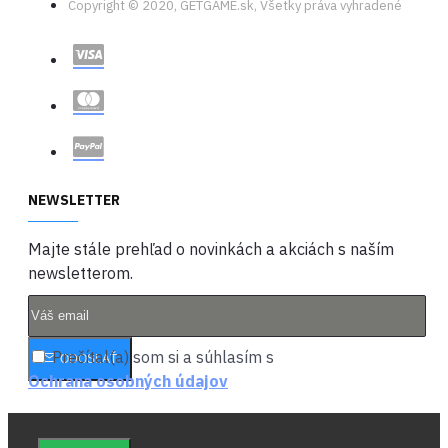
Copyright © 2020, GETGAME.sk, Všetky práva vyhradené
NEWSLETTER
Majte stále prehľad o novinkách a akciách s naším
newsletterom.
Prečítal(a) som si a súhlasím s
ODOSLAŤ
Ochrana osobných údajov