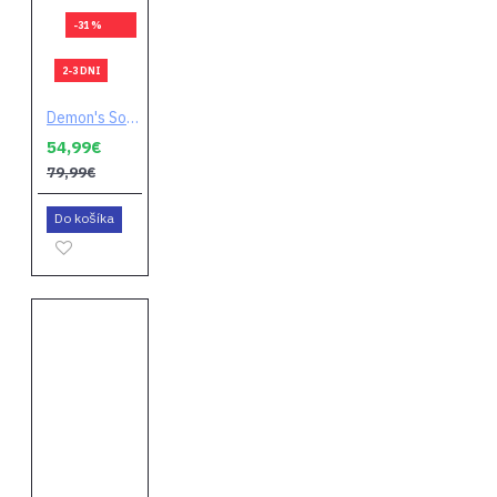
-31 %
2-3 DNI
Demon's Souls
54,99€
79,99€
Do košíka