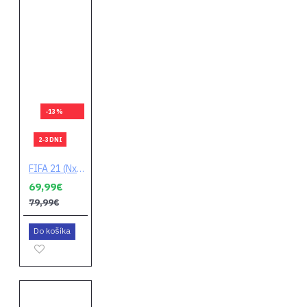
-13 %
2-3 DNI
FIFA 21 (Nxt Lvl Edition)
69,99€
79,99€
Do košíka