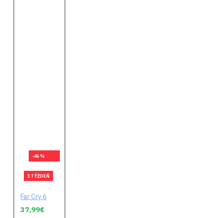
-46 %
1 TÝŽDEŇ
Far Cry 6
37,99€