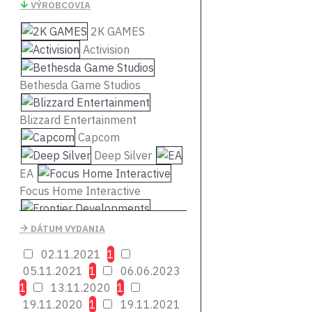
VÝROBCOVIA
2K GAMES
Activision
Bethesda Game Studios
Blizzard Entertainment
Capcom
Deep Silver
EA
Focus Home Interactive
Frontier Developments
DÁTUM VYDANIA
Gearbox
02.11.2021
1
Publishing
05.11.2021
1
06.06.2023
Giants Software
KOEI
1
13.11.2020
1
KRAFTON
19.11.2020
1
19.11.2021