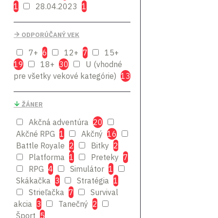
Milestone
1
28.04.2023
1
Nacon
Namco
ODPORÚČANÝ VEK
Bandai
Outright Games
7+
6
12+
7
15+
19
18+
30
U (vhodné
Playstation Studios
pre všetky vekové kategórie)
13
Rebellion
SEGA
SquareEnix
Tate
ŽÁNER
Multimedia
Akčná adventúra
20
Techland
Ubisoft
Akčné RPG
1
Akčný
16
Battle Royale
2
Bitky
2
WarnerBros Interactive
Platforma
1
Preteky
7
Xbox
RPG
4
Simulátor
1
Game Studios
Skákačka
3
Stratégia
1
Strieľačka
7
Survival
akcia
3
Tanečný
2
Šport
5