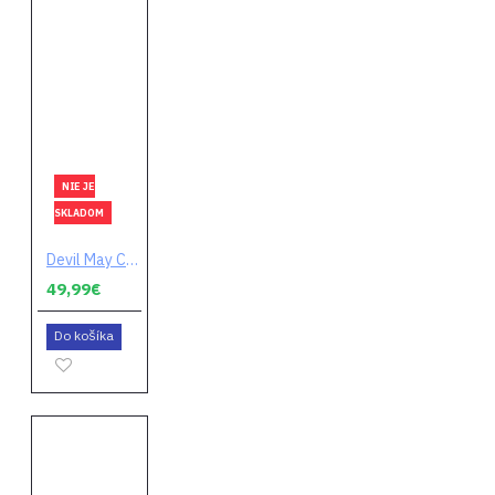
NIE JE
SKLADOM
Devil May Cry 5 (Special Edition)
49,99€
Do košíka