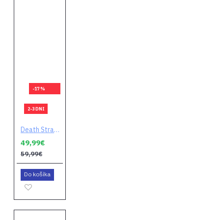
-17 %
2-3 DNI
Death Stranding (Director’s Cut)
49,99€
59,99€
Do košíka