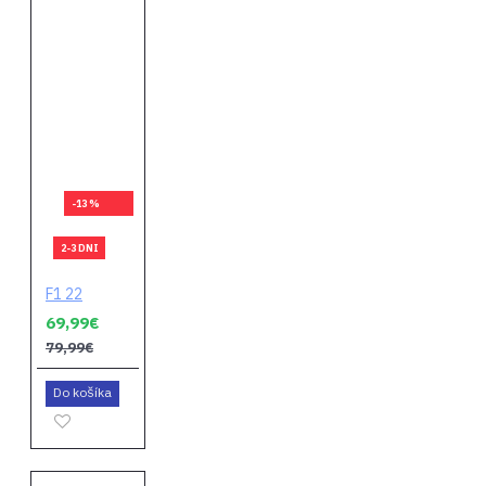
-13 %
2-3 DNI
F1 22
69,99€
79,99€
Do košíka