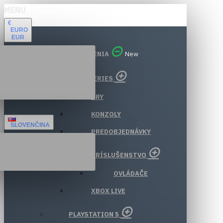
MENU
€
EURO
EUR
VŠETKY ODDELENIA
New
XBOX SERIES
HRY
KONZOLY
SLOVENČINA
PREDOBJEDNÁVKY
PRÍSLUŠENSTVO
OVLÁDAČE
XBOX LIVE
PLAYSTATION 5