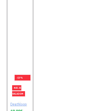
-13 %
NIE JE
SKLADOM
Deathloop
69,99€