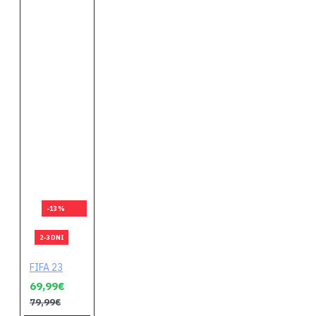
-13 %
2-3 DNI
FIFA 23
69,99€
79,99€