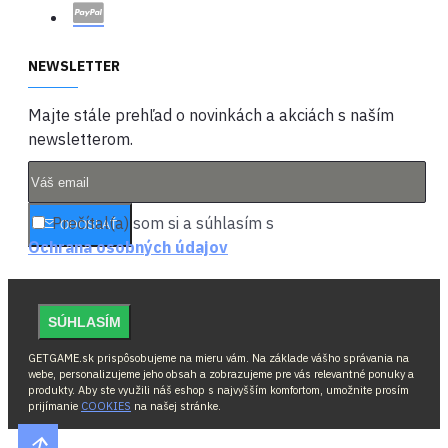
NEWSLETTER
Majte stále prehľad o novinkách a akciách s naším
newsletterom.
Prečítal(a) som si a súhlasím s
ODOSLAŤ
Ochrana osobných údajov
SÚHLASÍM
GETGAME.sk prispôsobujeme na mieru vám. Na základe vášho správania na
webe, personalizujeme jeho obsah a zobrazujeme pre vás relevantné ponuky a
produkty. Aby ste využili náš eshop s najvyšším komfortom, umožnite prosím
prijímanie
COOKIES
na našej stránke.