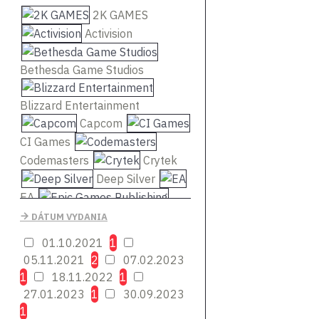
2K GAMES
Activision
Bethesda Game Studios
Blizzard Entertainment
Capcom
CI Games
Codemasters
Crytek
Deep Silver
EA
Epic Games Publishing
DÁTUM VYDANIA
01.10.2021
1
Focus Home Interactive
05.11.2021
2
07.02.2023
1
18.11.2022
1
Frontier Developments
27.01.2023
1
30.09.2023
Giants
1