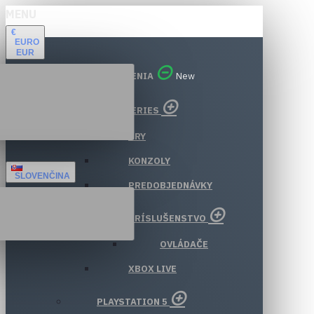
MENU
€
EURO
EUR
VŠETKY ODDELENIA
New
XBOX SERIES
HRY
KONZOLY
SLOVENČINA
PREDOBJEDNÁVKY
PRÍSLUŠENSTVO
OVLÁDAČE
XBOX LIVE
PLAYSTATION 5