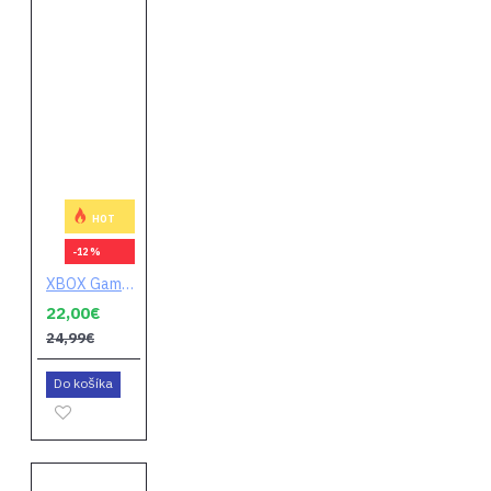
HOT
-12 %
XBOX Game Pass Core 3 mesiace
22,00€
24,99€
Do košíka