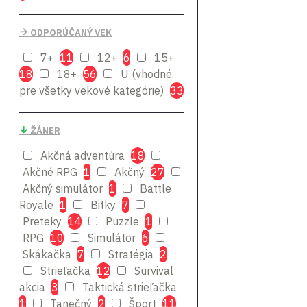
Software
GSC Game World
KOEI
ODPORÚČANÝ VEK
Larian Studios
Microsoft
7+
11
12+
6
15+
18
18+
56
U (vhodné
Nacon
Namco
pre všetky vekové kategórie)
33
Bandai
Outright Games
Reef
Rockstar
ŽÁNER
Games
SEGA
Akčná adventúra
18
SquareEnix
Akčné RPG
1
Akčný
27
Techland
Akčný simulátor
1
Battle
Ubisoft
Royale
1
Bitky
7
Preteky
14
Puzzle
1
WarnerBros Interactive
RPG
10
Simulátor
6
Wired
Skákačka
7
Stratégia
2
Productions
Strieľačka
12
Survival
Xbox
akcia
3
Taktická strieľačka
Game Studios
1
Tanečný
2
Šport
11