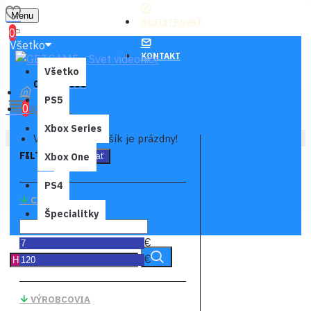
Menu
REGISTROVAŤ
0
Všetko
KONTAKT
Všetko
0 ks - 0,00€
PS5
Xbox LIVE
0
Xbox Series
Váš nákupný košík je prázdny!
FILTER
Xbox One
Vymazať
PS4
CENA
Špecialitky
€
€
VÝROBCOVIA