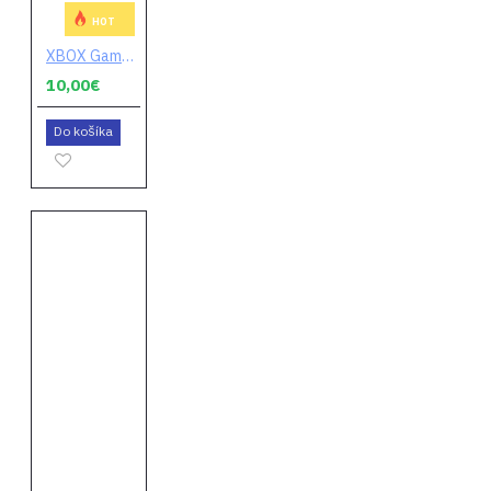
HOT
XBOX Game Pass Core 1 mesiac
10,00€
Do košíka