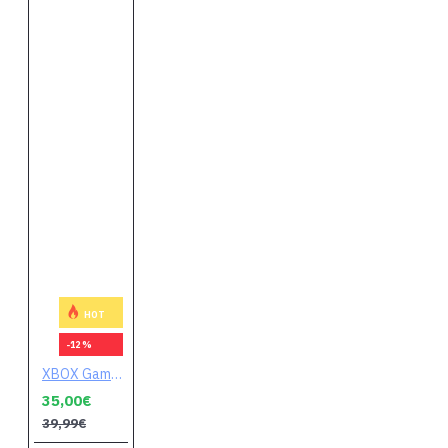
HOT
-12 %
XBOX Game Pass Core 6 mesiacov
35,00€
39,99€