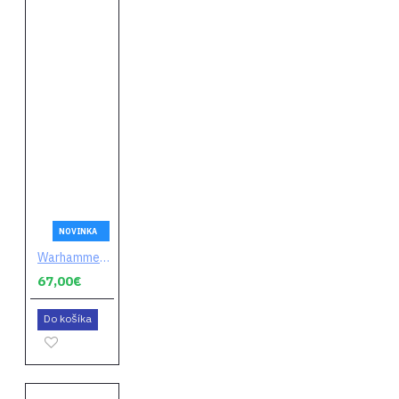
NOVINKA
Warhammer 40,000: Space Marine 2 (digitálny kód)
67,00€
Do košíka