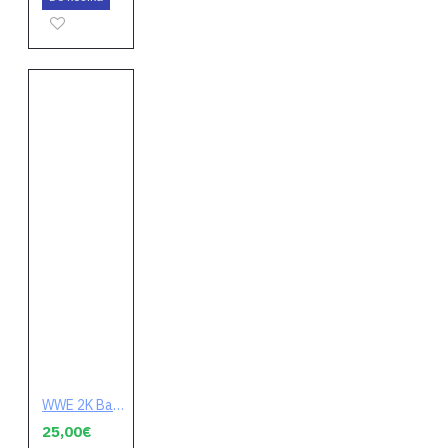
WWE 2K Battlegrounds (digitálny kód)
25,00€