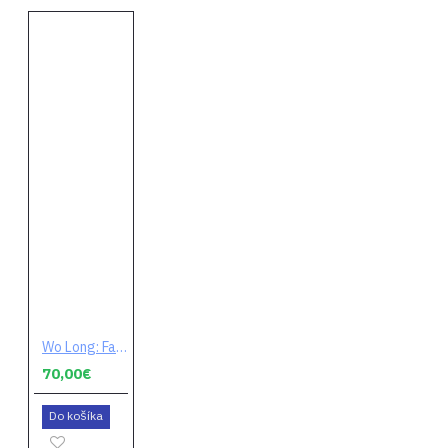
Wo Long: Fallen Dynasty (digitálny kód)
70,00€
Do košíka