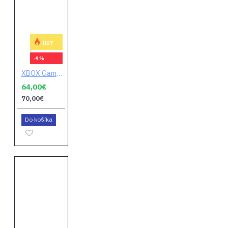
HOT
-9 %
XBOX Game Pass Core 12 mesiacov
64,00€
70,00€
Do košíka