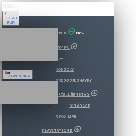
MENU
€
EURO
EUR
VŠETKY ODDELENIA
New
XBOX SERIES
HRY
KONZOLY
SLOVENČINA
PREDOBJEDNÁVKY
PRÍSLUŠENSTVO
OVLÁDAČE
XBOX LIVE
PLAYSTATION 5