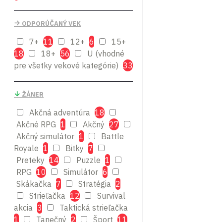
Giants
Software
ODPORÚČANÝ VEK
GSC Game World
KOEI
Larian Studios
7+
11
12+
6
15+
18
18+
56
U (vhodné
Microsoft
pre všetky vekové kategórie)
33
Nacon
Namco
Bandai
Outright Games
Reef
ŽÁNER
Rockstar
Akčná adventúra
18
Games
SEGA
Akčné RPG
1
Akčný
27
SquareEnix
Akčný simulátor
1
Battle
Techland
Royale
1
Bitky
7
Ubisoft
Preteky
14
Puzzle
1
RPG
10
Simulátor
6
WarnerBros Interactive
Skákačka
7
Stratégia
2
Wired
Strieľačka
12
Survival
Productions
akcia
3
Taktická strieľačka
Xbox
1
Tanečný
2
Šport
11