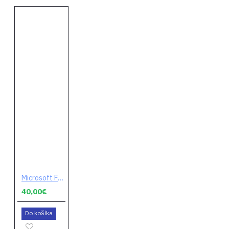
Microsoft Flight Simulator (digitálny kód)
40,00€
Do košíka