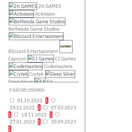
2K GAMES
Activision
Bethesda Game Studios
Blizzard Entertainment
Capcom
CI Games
Codemasters
Crytek
Deep Silver
EA
Epic
DÁTUM VYDANIA
Games Publishing
01.10.2021
1
05.11.2021
2
07.02.2023
Focus Home Interactive
1
18.11.2022
1
27.01.2023
1
30.09.2023
Frontier Developments
1