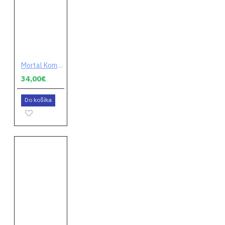
Mortal Kombat 11 (Ultimate Edition) (digitálny kód)
34,00€
Do košíka