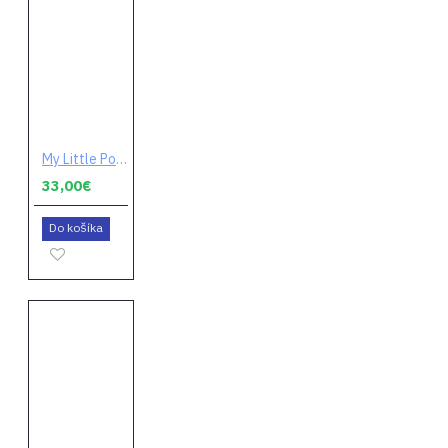
My Little Pony: A Maretine Bay Adventure (digitálny kód)
33,00€
Do košíka