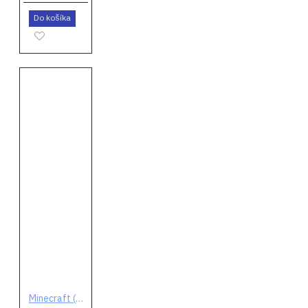
Do košíka
Minecraft (digitálny kód)