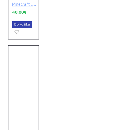
Minecraft Legends (Deluxe Edition) (digitálny kód)
40,00€
Do košíka