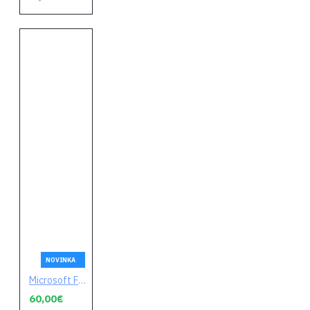
NOVINKA
Microsoft Flight Simulator 2024 (digitálny kód)
60,00€