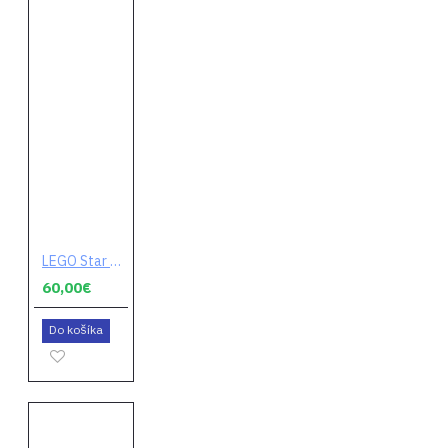
LEGO Star Wars: The Skywalker Saga (digitálny kód)
60,00€
Do košíka