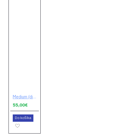
Medium (digitálny kód)
55,00€
Do košíka