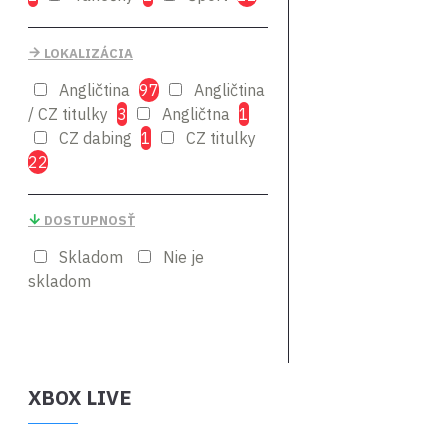
Game Studios
LOKALIZÁCIA
Angličtina
97
Angličtina
/ CZ titulky
3
Angličtna
1
CZ dabing
1
CZ titulky
22
DOSTUPNOSŤ
Skladom
Nie je
skladom
XBOX LIVE