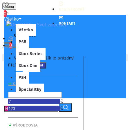
Menu
REGISTROVAŤ
0
Všetko
KONTAKT
Všetko
0 ks - 0,00€
PS5
Xbox LIVE
0
Xbox Series
Váš nákupný košík je prázdny!
FILTER
Xbox One
Vymazať
PS4
CENA
Špecialitky
€
€
VÝROBCOVIA