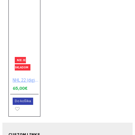
NIE JE
SKLADOM
NHL 22 (digitálny kód)
65,00€
Do košíka
CUSTOM LINKS