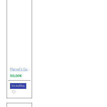
Marvel’s Guardians of the Galaxy (digitálny kód)
50,00€
Do košíka